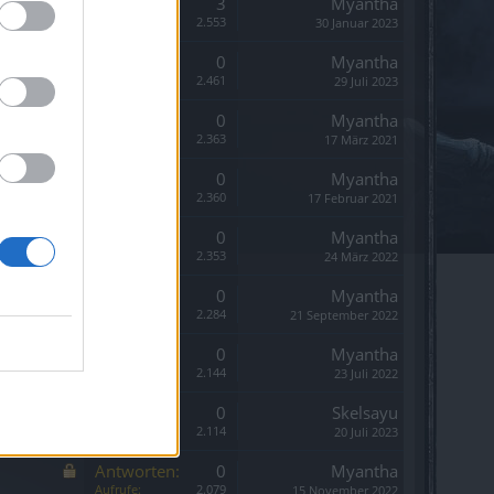
Antworten:
3
Myantha
Aufrufe:
2.553
30 Januar 2023
Antworten:
0
Myantha
Aufrufe:
2.461
29 Juli 2023
Antworten:
0
Myantha
Aufrufe:
2.363
17 März 2021
Antworten:
0
Myantha
Aufrufe:
2.360
17 Februar 2021
Antworten:
0
Myantha
Aufrufe:
2.353
24 März 2022
Antworten:
0
Myantha
Aufrufe:
2.284
21 September 2022
Antworten:
0
Myantha
Aufrufe:
2.144
23 Juli 2022
Antworten:
0
Skelsayu
Aufrufe:
2.114
20 Juli 2023
Antworten:
0
Myantha
Aufrufe:
2.079
15 November 2022