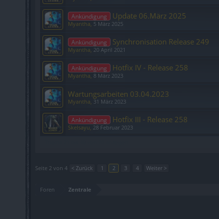
Update 06.März 2025
Ankündigung
Myantha
,
5 März 2025
Synchronisation Release 249
Ankündigung
Myantha
,
20 April 2021
Hotfix IV - Release 258
Ankündigung
Myantha
,
8 März 2023
Wartungsarbeiten 03.04.2023
Myantha
,
31 März 2023
Hotfix III - Release 258
Ankündigung
Skelsayu
,
28 Februar 2023
Thema 21 bis 40 von 76 anzeigen
Seite 2 von 4
< Zurück
1
2
3
4
Weiter >
Foren
Zentrale