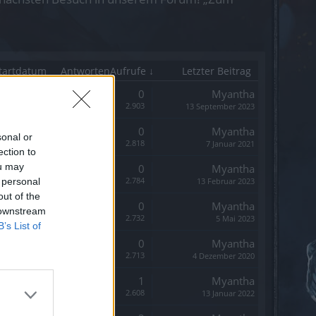
tartdatum
Antworten
Aufrufe ↓
Letzter Beitrag
Antworten:
0
Myantha
Aufrufe:
2.903
13 September 2023
Antworten:
0
Myantha
sonal or
Aufrufe:
2.818
7 Januar 2021
ection to
ou may
Antworten:
0
Myantha
Aufrufe:
2.784
 personal
13 Februar 2023
out of the
Antworten:
0
Myantha
 downstream
Aufrufe:
2.732
5 Mai 2023
B’s List of
Antworten:
0
Myantha
Aufrufe:
2.713
4 Dezember 2020
Antworten:
1
Myantha
Aufrufe:
2.608
13 Januar 2022