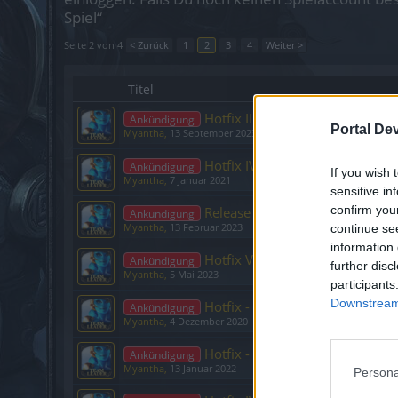
Spiel“
Seite 2 von 4
< Zurück
1
2
3
4
Weiter >
Titel
Hotfix III - Release 259
Ankündigung
Portal De
Myantha
,
13 September 2023
Hotfix IV - Release 245
Ankündigung
If you wish 
Myantha
,
7 Januar 2021
sensitive in
confirm you
Release 258
Ankündigung
Myantha
,
13 Februar 2023
continue se
information 
Hotfix V - Release 258
Ankündigung
further disc
Myantha
,
5 Mai 2023
participants
Downstream 
Hotfix - Release 245
Ankündigung
Myantha
,
4 Dezember 2020
Hotfix - Release 253
Ankündigung
Myantha
,
13 Januar 2022
Persona