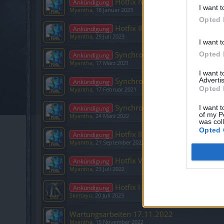
Hotfix IV - Release 257
Ankündigung
I want t
Myantha
,
18 Januar 2023
Opted 
Hotfix II - Release 259
Ankündigung
Myantha
,
29 Juli 2023
I want t
Synchronisation Release 248
Opted 
Ankündigung
Myantha
,
17 März 2021
I want 
Synchronisation Release 247
Advertis
Ankündigung
Opted 
Myantha
,
17 Februar 2021
Synchronisation Release 254
I want t
Ankündigung
of my P
Myantha
,
24 März 2022
was col
Opted 
Hotfix II - Release 257
Ankündigung
Myantha
,
21 September 2022
Hotfix V - Release 256
Ankündigung
Myantha
,
23 Juli 2022
Hotfix I - Release 259
Ankündigung
Skelsayu
,
20 Juli 2023
Wartungsarbeiten 17.11.2022
Myantha
,
15 November 2022