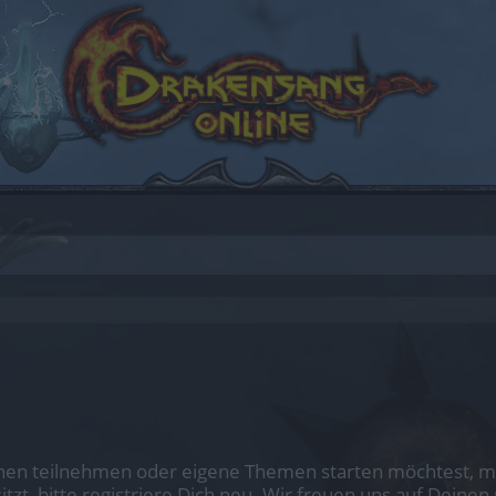
en teilnehmen oder eigene Themen starten möchtest, mus
sitzt, bitte registriere Dich neu. Wir freuen uns auf Dei