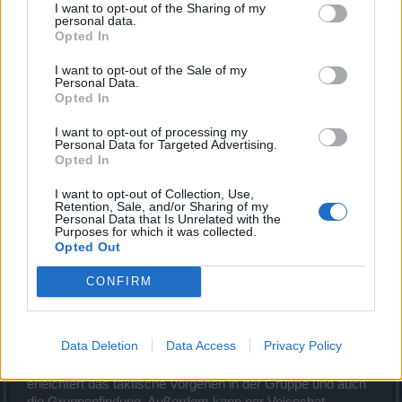
I want to opt-out of the Sharing of my
personal data.
Und im Ernst: Sooooo schwierig ist es nicht, bei uns
Opted In
aufgenommen zu werden. Im Grunde verlangen wir nur drei
Dinge:
I want to opt-out of the Sale of my
1. dass man unsere Gildenvorstellung liest und versteht,
Personal Data.
2. dass man die Aufnahmekritierien erfüllt,
Opted In
3. dass man eine einigermaßen vernünftige Bewerbung
I want to opt-out of processing my
erstellt.
Personal Data for Targeted Advertising.
Das ist weder überzogen, noch unrealistisch. Wer aber
Opted In
nicht bereit ist, unsere Wünsche als Gilde zu respektieren,
der passt in der Tat nicht zu uns.
I want to opt-out of Collection, Use,
Retention, Sale, and/or Sharing of my
Personal Data that Is Unrelated with the
Wer mag, kann ja einfach mal den Thread durchstöbern
Purposes for which it was collected.
und schauen, welche Bewerber wir angenommen haben
Opted Out
und welche nicht (und auch warum).
CONFIRM
_______________________________
F: Habt ihr Discord/TS-Pflicht?
Data Deletion
Data Access
Privacy Policy
A: Nein, Discord/TS ist keine Pflicht, aber empfohlen. Es
erleichtert das taktische Vorgehen in der Gruppe und auch
die Gruppenfindung. Außerdem kann per Voicechat -