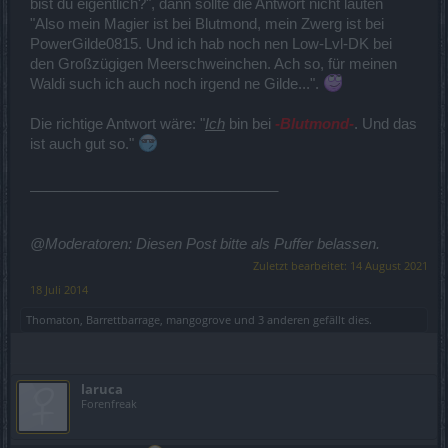
bist du eigentlich?", dann sollte die Antwort nicht lauten
"Also mein Magier ist bei Blutmond, mein Zwerg ist bei
PowerGilde0815. Und ich hab noch nen Low-Lvl-DK bei
den Großzügigen Meerschweinchen. Ach so, für meinen
Waldi such ich auch noch irgend ne Gilde...".
Die richtige Antwort wäre: "
Ich
bin bei
-Blutmond-
. Und das
ist auch gut so."
_______________________________
@Moderatoren: Diesen Post bitte als Puffer belassen.
Zuletzt bearbeitet:
14 August 2021
18 Juli 2014
Thomaton
,
Barrettbarrage
,
mangogrove
und
3 anderen
gefällt dies.
laruca
Forenfreak