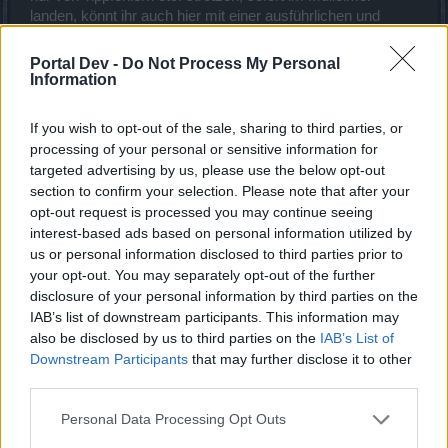
landen, könnt ihr auch hier mit einer ausführlichen und
ordentlichen Vorstellung zeigen, wie engagiert ihr seid.
Portal Dev -
Do Not Process My Personal
_______________________________
Information
F: Warum seid ihr so pingelig bei Bewerbungen? Das hier
If you wish to opt-out of the sale, sharing to third parties, or
ist doch ein Spiel und kein Vorstellungsgespräch.
processing of your personal or sensitive information for
targeted advertising by us, please use the below opt-out
A: Eben darum! Wir sehen das Spiel als ein Hobby an, als
section to confirm your selection. Please note that after your
Entspannung, als eine Aktivität, die Spaß machen soll.
opt-out request is processed you may continue seeing
Deshalb schauen wir lieber etwas genauer hin,
wer
sich da
interest-based ads based on personal information utilized by
bei uns bewirbt und
mit wem
wir in Zukunft einen Teil
us or personal information disclosed to third parties prior to
unserer virtuellen Freizeit verbringen werden.
your opt-out. You may separately opt-out of the further
disclosure of your personal information by third parties on the
Wie ich an
anderer Stelle
formulierte: "Auf jeden Topf passt
ein Deckel", und dieser Spruch lässt sich auch auf das
IAB’s list of downstream participants. This information may
Gildenleben anwenden. Es gibt Bewerber, die einfach
also be disclosed by us to third parties on the
IAB’s List of
irgendwo bei irgendeiner x-beliebigen Gilde unterkommen
Downstream Participants
that may further disclose it to other
wollen. Genau so gibt es auch Gilden, die einfach jeden, der
third parties.
nicht bei 3 auf den Bäumen ist, anwerben
. So etwas
würde durchaus zusammen passen. So eine Gilde sind wir
Personal Data Processing Opt Outs
aber ausdrücklich nicht.