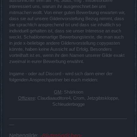
ausführlicher sein als "Hi, Stats, mfg". Insbesondere
interessiert uns, warum ihr ausgerechnet
bei uns
mitmachen wollt. Von einer guten Bewerbung erwarten wir,
dass sie auf unsere Gildenvorstellung Bezug nimmt, dass
sie sprachlich ansprechend ist und dass sie inhaltlich so
individuell gehalten ist, dass sie unser Interesse an euch
weckt. Schablonenartige Bewerbungstexte, die man auch
in jede x-beliebige andere Gildenvorstellung copypasten
könnte, haben keine Aussicht auf Erfolg. Besonders
vorteilhaft ist es, wenn ihr den Namen unserer Gilde exakt
zweimal in eurer Bewerbung erwähnt.
Ingame - oder auf Discord - wird sich dann einer der
folgenden Ansprechpartner bei euch melden:
GM
: Shárkoon
Offiziere
: Claudiaauditore4, Crom, Jetzgibtskloppe,
Schleuderbogge​
________________________________________________
__
Nebengilde:
-Blutmöndchen-