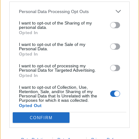
Mindestalter 25, da geht kein Weg drann vorbei, gute
Umgangsformen, kein rumgeplärre, niemand wird beleidigt,
Personal Data Processing Opt Outs
wir wollen keinen Stress in der CO. sonst is alles erlaubt,
komm und geh wann Du willst, und wenn Du 14 Tage weg
I want to opt-out of the Sharing of my
bist, wird auch niemand was sagen, jeder ist hilfsbereit bei
personal data.
uns, falls Du noch nichts hast, meld Dich mal Ingame bei:
Opted In
Killerkeksi, oder Finnmarr oder Jolanta. Ich , Killerkeksi,
I want to opt-out of the Sale of my
sag denen bescheid, dass sich da vielleicht jemand melden
Personal Data.
wird. Viel Spass noch
Opted In
PS: Unser Discord heisst Keksiport
I want to opt-out of processing my
Personal Data for Targeted Advertising.
12 März 2026
Opted In
I want to opt-out of Collection, Use,
Retention, Sale, and/or Sharing of my
Blume79
Personal Data that Is Unrelated with the
Forenanwärter
Purposes for which it was collected.
Opted Out
Zitat von Vader99:
↑
CONFIRM
Vorraussetzung bei uns
Zitat von Vader99:
↑