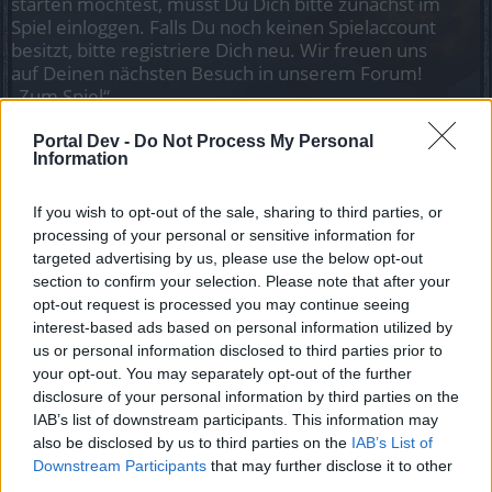
starten möchtest, musst Du Dich bitte zunächst im
Spiel einloggen. Falls Du noch keinen Spielaccount
besitzt, bitte registriere Dich neu. Wir freuen uns
auf Deinen nächsten Besuch in unserem Forum!
„Zum Spiel“
Portal Dev -
Do Not Process My Personal
Information
EBJ20
Foren-Grünschnabel
If you wish to opt-out of the sale, sharing to third parties, or
Ich bin ein Deutscher Spieler und such auf dem Server
processing of your personal or sensitive information for
Heredur ein Deutsche Gilde. Bin derzeit Level 28
targeted advertising by us, please use the below opt-out
section to confirm your selection. Please note that after your
10 März 2026
opt-out request is processed you may continue seeing
interest-based ads based on personal information utilized by
us or personal information disclosed to third parties prior to
Vader99
your opt-out. You may separately opt-out of the further
Meister eines Forums
disclosure of your personal information by third parties on the
IAB’s list of downstream participants. This information may
Hi, wir "Mussdassein" hätten noch Platz und wären auch
also be disclosed by us to third parties on the
IAB’s List of
bereit einen schwächeren Spieler durch zu ziehen und
Downstream Participants
that may further disclose it to other
gemeinsam Spass zu haben. Vorraussetzung bei uns ist
third parties.