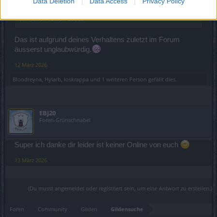
Data Deletion
Data Access
Privacy Policy
gute Umgangsformen, kein rumgeplärre, niemand wird beleidigt,
wir wollen keinen Stress
Das ist aufgrund deines Verhaltens zuletzt im Forum
äusserst unglaubwürdig.
12 März 2026
Bloodreyna
,
Hylarb
,
loskrappa
und
1 weiteren Person
gefällt dies.
EBJ20
Foren-Grünschnabel
Super ich danke dir leider ist keiner Online von euch
13 März 2026
(Du musst angemeldet oder registriert sein, um eine Antwort zu erstellen.)
Foren
Community
Gilden
Gildensuche