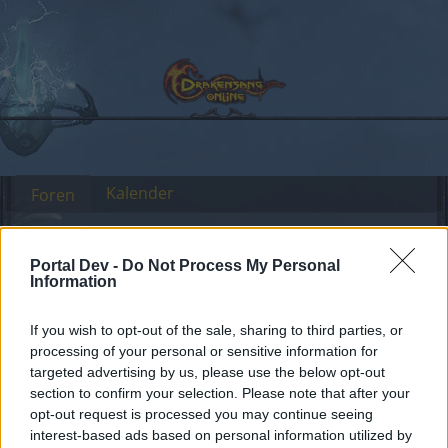
Kalender
Foren
Letzte Beiträge
Portal Dev -
Do Not Process My Personal
Foren
Community
Gilden
Gildensuche
Information
Gilden gesucht
If you wish to opt-out of the sale, sharing to third parties, or
processing of your personal or sensitive information for
Liebe(r) Forum-Leser/in,
targeted advertising by us, please use the below opt-out
section to confirm your selection. Please note that after your
wenn Du in diesem Forum aktiv an den
opt-out request is processed you may continue seeing
Gesprächen teilnehmen oder eigene Themen
interest-based ads based on personal information utilized by