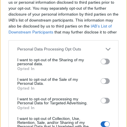
starten möchtest, musst Du Dich bitte zunächst im
us or personal information disclosed to third parties prior to
Spiel einloggen. Falls Du noch keinen Spielaccount
your opt-out. You may separately opt-out of the further
besitzt, bitte registriere Dich neu. Wir freuen uns
disclosure of your personal information by third parties on the
auf Deinen nächsten Besuch in unserem Forum!
IAB’s list of downstream participants. This information may
„Zum Spiel“
also be disclosed by us to third parties on the
IAB’s List of
Downstream Participants
that may further disclose it to other
third parties.
Eingar
Laufenlerner
Personal Data Processing Opt Outs
I want to opt-out of the Sharing of my
Hallo zusammen, lang jähriger Spieler sucht eine aktive
personal data.
deutsch sprachige Gilde auf dem Server Heredur. Discord
Opted In
wäre vorhanden. Habe zwei Hauptchars, einmal ein Mage
und ein DK, schön wäre ein neues zu Hause für beide aber
I want to opt-out of the Sale of my
einer tut es auch. Spiele täglich Früh und Abends. Im Spiel
Personal Data.
Opted In
könnt ihr mich gerne anschreiben ( Freyke oder Blutbanner)
ansonsten gerne hier einen Kommentar hinterlassen.
I want to opt-out of processing my
Grüße
Personal Data for Targeted Advertising.
Opted In
5 Mai 2024
I want to opt-out of Collection, Use,
Retention, Sale, and/or Sharing of my
Cmeisi
Personal Data that Is Unrelated with the