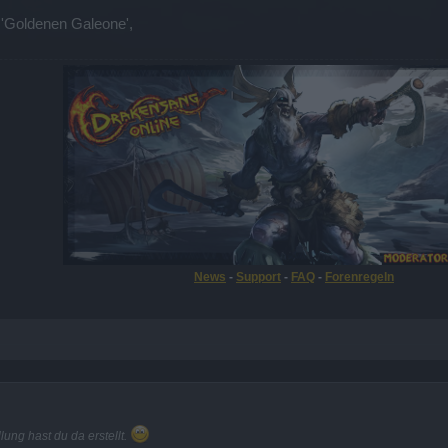
r 'Goldenen Galeone',
News
-
Support
-
FAQ
-
Forenregeln
ung hast du da erstellt.