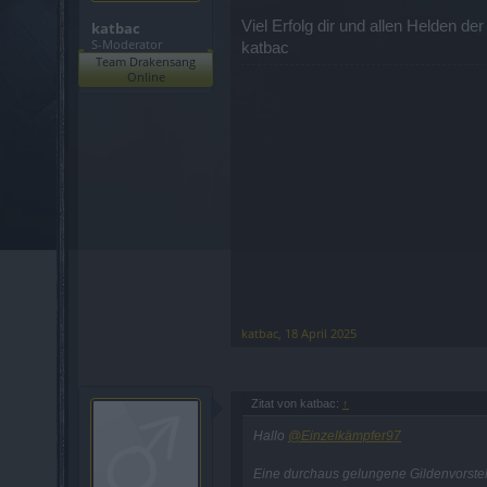
Viel Erfolg dir und allen Helden de
katbac
S-Moderator
katbac
Team Drakensang
Online
katbac
,
18 April 2025
Zitat von katbac:
↑
Hallo
@Einzelkämpfer97
Eine durchaus gelungene Gildenvorstell