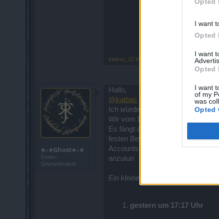
Opted 
I want t
Opted 
I want 
katbac
,
22 Mai 2025
Advertis
Opted 
I want t
Hallo,
of my P
@katbac
was col
Opted 
Ich würde darum bitten diese Gild
Wir vom Deutschen DSO Discord b
Es fängt an bei Beleidigungen, tox
festen Beweise um dagegen vorzug
Accounts von seinen neuen Gildenm
♣♪♣Ghost♣♪♣
Foren-
anzutun
Grünschnabel
Ein kleiner Text der mich gestern a
gestern um 17:17 Uhr