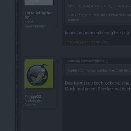
Wenn du magst schau ruhig auch regel
Einzelkämpfer
Viel Erfolg dir und allen Helden der 'G
97
katbac
Foren-
Grünschnabel
kannst du meinen beitrag hier bitt
Einzelkämpfer97
,
22 Mai 2025
Zitat von Einzelkämpfer97:
↑
kannst du meinen beitrag hier bitte lös
Das kannst du doch locker alleine.
Guck mal unten, Bearbeiten-Lösc
Froggy52
Freiherr des
Forums