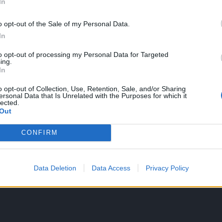
In
o opt-out of the Sale of my Personal Data.
In
News
-
Support
-
FAQ
-
Forenregeln
to opt-out of processing my Personal Data for Targeted
ing.
In
o opt-out of Collection, Use, Retention, Sale, and/or Sharing
ersonal Data that Is Unrelated with the Purposes for which it
lected.
Out
envorstellung bitte aus dem Forum zu löschen und auch nie wieder in
ekommen fast monatlich Beschwerden über den Spieler Gorgaschu
ischen Verhalten, anschreien im Discord (ja leider passiert das meis
CONFIRM
ehen außer immer unsere Community zu warnen) es geht weiter mit 
itgliedern. Das was hier gepostet wurde ist einfach nur erlogen un
Data Deletion
Data Access
Privacy Policy
uch wieder erreicht hat