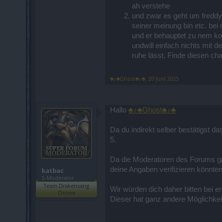
ah verstehe
und zwar es geht um freddy 
seiner meinung bin etc. bei
und er behauptet zu nem ko
undwill einfach nichts mit 
ruhe lässt. Finde diesen ch
♣♪♣Ghost♣♪♣
,
20 Juni 2025
Hallo
♣♪♣Ghost♣♪♣
Da du indirekt selber bestätigst d
5.
Da die Moderatoren des Forums gan
deine Angaben verifizieren könnten
katbac
S-Moderator
Team Drakensang
Wir würden dich daher bitten bei
Online
Dieser hat ganz andere Möglichkeit