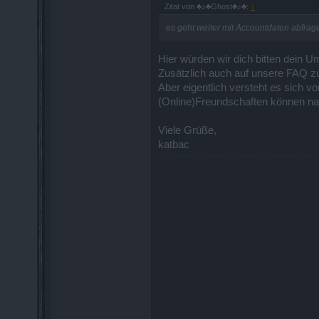
Zitat von ♣♪♣Ghost♣♪♣:
↑
es geht weiter mit Accountdaten abfrag
Hier würden wir dich bitten dein U
Zusätzlich auch auf unsere FAQ z
Aber eigentlich versteht es sich 
(Online)Freundschaften können na
Viele Grüße,
katbac