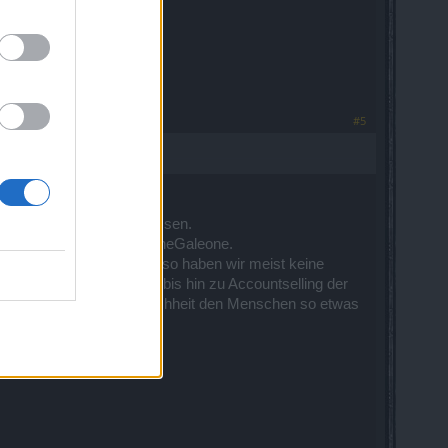
#5
 irgendeiner Form zuzulassen.
ppe und die Gilde GoldeneGaleone.
te im Discord Sprachchat ,so haben wir meist keine
Accountdaten abfragen bis hin zu Accountselling der
d auch allgemein eine Frechheit den Menschen so etwas