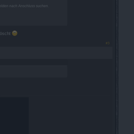
Helden nach Anschluss suchen.
 löscht
#3