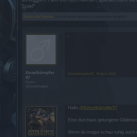
Spiel“
Status des Themas:
Es sind keine weiteren Antworten möglich.
.
Einzelkämpfer
Einzelkämpfer97
,
18 April 2025
97
Foren-
Grünschnabel
Hallo
@Einzelkämpfer97
Eine durchaus gelungene Gildenvors
Wenn du magst schau ruhig auch r