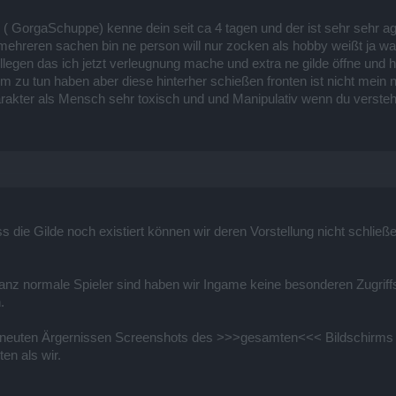
( GorgaSchuppe) kenne dein seit ca 4 tagen und der ist sehr sehr agg
 mehreren sachen bin ne person will nur zocken als hobby weißt ja wa
llegen das ich jetzt verleugnung mache und extra ne gilde öffne un
dem zu tun haben aber diese hinterher schießen fronten ist nicht mein
arakter als Mensch sehr toxisch und und Manipulativ wenn du verste
ass die Gilde noch existiert können wir deren Vorstellung nicht schli
z normale Spieler sind haben wir Ingame keine besonderen Zugriffsr
.
 erneuten Ärgernissen Screenshots des >>>gesamten<<< Bildschirms z
en als wir.