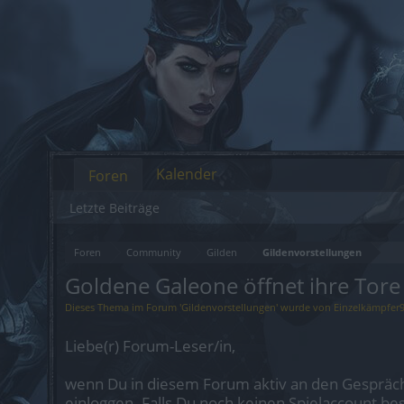
Kalender
Foren
Letzte Beiträge
Foren
Community
Gilden
Gildenvorstellungen
Goldene Galeone öffnet ihre Tore
Dieses Thema im Forum '
Gildenvorstellungen
' wurde von
Einzelkämpfer
Liebe(r) Forum-Leser/in,
wenn Du in diesem Forum aktiv an den Gespräch
einloggen. Falls Du noch keinen Spielaccount be