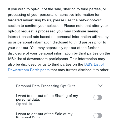
Gesprächen teilnehmen oder eigene Themen
starten möchtest, musst Du Dich bitte zunächst im
If you wish to opt-out of the sale, sharing to third parties, or
Spiel einloggen. Falls Du noch keinen Spielaccount
processing of your personal or sensitive information for
besitzt, bitte registriere Dich neu. Wir freuen uns
targeted advertising by us, please use the below opt-out
auf Deinen nächsten Besuch in unserem Forum!
section to confirm your selection. Please note that after your
„Zum Spiel“
opt-out request is processed you may continue seeing
interest-based ads based on personal information utilized by
Status des Themas:
Es sind keine weiteren Antworten möglich.
us or personal information disclosed to third parties prior to
your opt-out. You may separately opt-out of the further
disclosure of your personal information by third parties on the
Myantha
IAB’s list of downstream participants. This information may
Team Leader
also be disclosed by us to third parties on the
IAB’s List of
Team Drakensang Online
Downstream Participants
that may further disclose it to other
Liebe Apple Helden und Windows-XP Krieger,
third parties.
unser Fokus liegt auf der Stabilisierung und Wartung eines
Personal Data Processing Opt Outs
Spielclients, der auf dem neuesten Stand ist und sich an die
sich schnell verändernde Technologie anpassen kann. Dies
I want to opt-out of the Sharing of my
personal data.
ist notwendig, um die Gesamtleistung des Spiels zu
Opted In
verbessern, wie z.B. die Reduzierung von Client Abstürzen
und hilft uns sicherzustellen, dass unsere Spielerbasis
I want to opt-out of the Sale of my
Drakensang Online ohne Unterbrechungen genießen kann.
Personal Data.