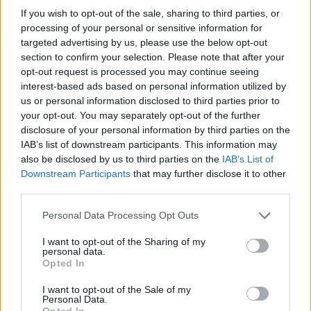
starten möchtest, musst Du Dich bitte zunächst im
If you wish to opt-out of the sale, sharing to third parties, or
Spiel einloggen. Falls Du noch keinen Spielaccount
processing of your personal or sensitive information for
besitzt, bitte registriere Dich neu. Wir freuen uns
targeted advertising by us, please use the below opt-out
auf Deinen nächsten Besuch in unserem Forum!
section to confirm your selection. Please note that after your
„Zum Spiel“
opt-out request is processed you may continue seeing
interest-based ads based on personal information utilized by
Shurie
us or personal information disclosed to third parties prior to
Nachwuchs-Autor
your opt-out. You may separately opt-out of the further
disclosure of your personal information by third parties on the
IAB’s list of downstream participants. This information may
Ich bin mir nicht sicher wann es diesen Quest gibt, bin jetzt
also be disclosed by us to third parties on the
IAB’s List of
Stufe 23 und kann auf der ganzen Map kein Ausrufezeichen
Downstream Participants
that may further disclose it to other
sehen. Ich glaube zu wissen dass Matthew Allthings diesen
third parties.
Quest gibt
30 November 2024
Personal Data Processing Opt Outs
I want to opt-out of the Sharing of my
personal data.
jordywinchester
Opted In
Boardveteran
I want to opt-out of the Sale of my
Personal Data.
Zitat von Shurie:
↑
Opted In