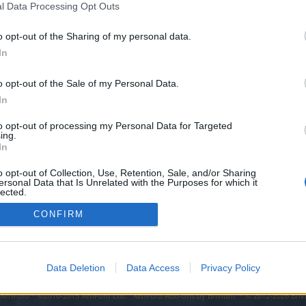
l Data Processing Opt Outs
o opt-out of the Sharing of my personal data.
v in der Frostwiege umgezogen ist ? Ich bin jetzt , keine Ahnung wie o
In
at noch jemand dieses Problem ?
o opt-out of the Sale of my Personal Data.
In
to opt-out of processing my Personal Data for Targeted
ing.
In
o opt-out of Collection, Use, Retention, Sale, and/or Sharing
ersonal Data that Is Unrelated with the Purposes for which it
lected.
Out
CONFIRM
Data Deletion
Data Access
Privacy Policy
y XenForo™
©2010-2015 XenForo Ltd.
XenForo
Add-ons by Brivium
™ © 2012-2026 Briv