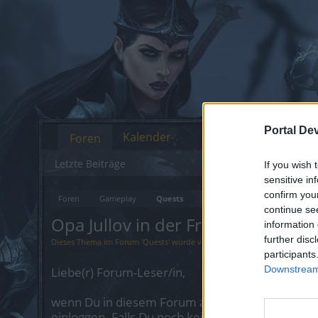
Portal De
Kalender
Foren
Letzte Beiträge
If you wish 
sensitive in
confirm you
Foren
Gameplay
Quests
continue se
Opa Jullov in der Frostwiege
information 
further disc
Dieses Thema im Forum '
Quests
' wurde von
szandroh
gestartet,
27 April
participants
Downstream 
Liebe(r) Forum-Leser/in,
wenn Du in diesem Forum aktiv an den Gespräch
einloggen. Falls Du noch keinen Spielaccount be