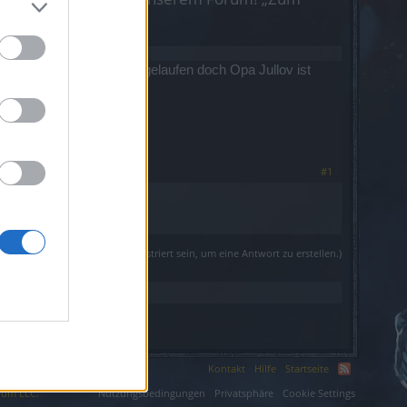
ft , in der Tempelanlage gelaufen doch Opa Jullov ist
#1
(Du musst angemeldet oder registriert sein, um eine Antwort zu erstellen.)
Kontakt
Hilfe
Startseite
ium LLC.
Nutzungsbedingungen
Privatsphäre
Cookie Settings