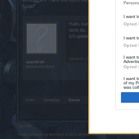
Persona
Spiel“
I want t
Hallo, kann es sein dass Opa Jullo
Opted 
nicht da .
Ich spiele auf Grimmag und vllt h
I want t
Opted 
I want 
szandroh
,
27 April 2024
szandroh
Advertis
Nachwuchs-Autor
Opted 
I want t
of my P
was col
Opted 
Foren
Gameplay
Quests
Deutsch
Forum software by XenForo
© 2010-2019 XenForo Ltd.
Forum software b
®