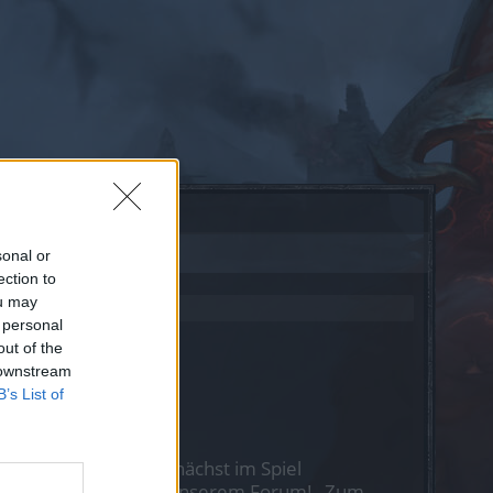
sonal or
ection to
ou may
 personal
out of the
 downstream
B’s List of
st Du Dich bitte zunächst im Spiel
nen nächsten Besuch in unserem Forum!
„Zum