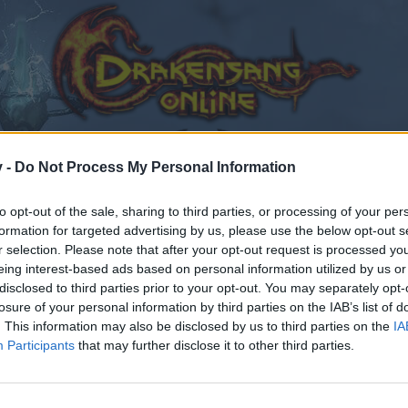
v -
Do Not Process My Personal Information
to opt-out of the sale, sharing to third parties, or processing of your per
formation for targeted advertising by us, please use the below opt-out s
r selection. Please note that after your opt-out request is processed y
eing interest-based ads based on personal information utilized by us or
disclosed to third parties prior to your opt-out. You may separately opt-
losure of your personal information by third parties on the IAB’s list of
 2024
.
. This information may also be disclosed by us to third parties on the
IA
Participants
that may further disclose it to other third parties.
en teilnehmen oder eigene Themen starten möchtest, mus
sitzt, bitte registriere Dich neu. Wir freuen uns auf Dei