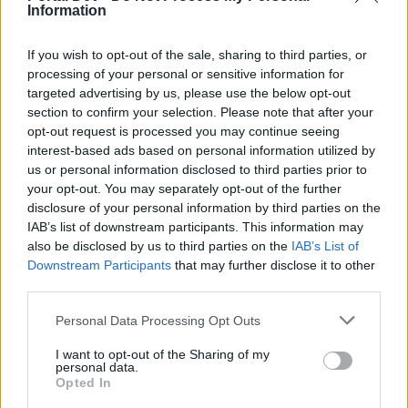
Information
Zeitplan:
If you wish to opt-out of the sale, sharing to third parties, or
processing of your personal or sensitive information for
14:30 Uhr Start Countdown (30 Minuten)
targeted advertising by us, please use the below opt-out
15:00 Uhr Beginn der Wartungsarbeiten
section to confirm your selection. Please note that after your
opt-out request is processed you may continue seeing
Die Server werden nach ca. 30-60 Minuten wieder
interest-based ads based on personal information utilized by
erreichbar sein.
us or personal information disclosed to third parties prior to
your opt-out. You may separately opt-out of the further
disclosure of your personal information by third parties on the
Ausgewählte Bugfixes:
IAB’s list of downstream participants. This information may
Gestorbene Charaktere von Mitspielern können nun
also be disclosed by us to third parties on the
IAB’s List of
mit Seelenstein wiederbelebt werden, auch wenn sie
Downstream Participants
that may further disclose it to other
außerhalb des eigenen Bildschirmausschnittes
third parties.
gestorben sind. Dies gilt nur solange die Charaktere
nicht von jemand anderem wiederbelebt wurden oder
Personal Data Processing Opt Outs
eine Wiederbelebungsoption im Todesscreen
gewählt haben.
I want to opt-out of the Sharing of my
personal data.
Fehler in der Ermittlung der Siegchance für das Elo-
Opted In
System, durch die unterbesetzte Gruppen als
stärkere Gruppe eingeschätzt wurden, sind beiseitigt