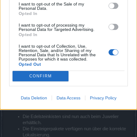
I want to opt-out of the Sale of my
Hognis Mine und Ellonidos erhältlich.
Personal Data.
Opted In
Wichtige Änderungen
I want to opt-out of processing my
Die Qualität der erbeutbaren Gegenstände vom
Personal Data for Targeted Advertising.
„Jabbax Laichwächter“ im Gebiet Schiffsfriedhof
Opted In
wurde erhöht.
I want to opt-out of Collection, Use,
Ausgewählte Bugfixes
Retention, Sale, and/or Sharing of my
Personal Data that Is Unrelated with the
Purposes for which it was collected.
In Kingshill wurde ein störendes Navigationsproblem
Opted Out
(“Hängenbleiben”) behoben.
CONFIRM
Die Darstellung von nicht identifizierten
Gegenständen und den verschiedenen
Bearbeitungsmöglichkeiten (Werkbank, Juwelier
etc.) wurde verbessert.
Data Deletion
Data Access
Privacy Policy
Known Issues und Last Minute Fixes
Die Edelsteinkisten sind nun auch beim Juwelier
erhältlich.
Die Einsteigerpakete verfügen nun über die korrekte
Lokalisierung.