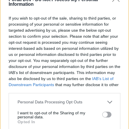
Ab sofort kann man in allen Dungeons magische,
Information
außergewöhnliche und sehr selten sogar legendäre
Schatzkisten finden. Es erwarten euch
If you wish to opt-out of the sale, sharing to third parties, or
atemberaubende Belohnungen!
processing of your personal or sensitive information for
Der Inhalt jeder Schatzkiste entspricht nun immer
targeted advertising by us, please use the below opt-out
eurer Stufe.
section to confirm your selection. Please note that after your
Geöffnet werden können alle neuen Schatzkisten mit
opt-out request is processed you may continue seeing
Dietrichen. Existierende Kupfer-, Eisen-, Silber und
interest-based ads based on personal information utilized by
Goldschlüssel werden automatisch in Dietriche
umgewandelt.
us or personal information disclosed to third parties prior to
your opt-out. You may separately opt-out of the further
Kiste der einzigartigen Gegenstände
disclosure of your personal information by third parties on the
IAB’s list of downstream participants. This information may
Die Artefakthändler bieten ab sofort
also be disclosed by us to third parties on the
IAB’s List of
Überraschungskisten mit einzigartigen
Downstream Participants
that may further disclose it to other
Gegenständen an. Jede Kiste ist mit den
third parties.
Gegenständen befüllt, welche der Händler auch
regulär zum Kauf anbietet.
Personal Data Processing Opt Outs
Neuer legendärer Helm
I want to opt-out of the Sharing of my
personal data.
Die Schreckenshelme sind da! Für jeden Archetyp
Opted In
gibt es nun einen neuen Helm auf Stufe 33. Die
Helme sind bei den Artefakthändlern in Jarlshofn,