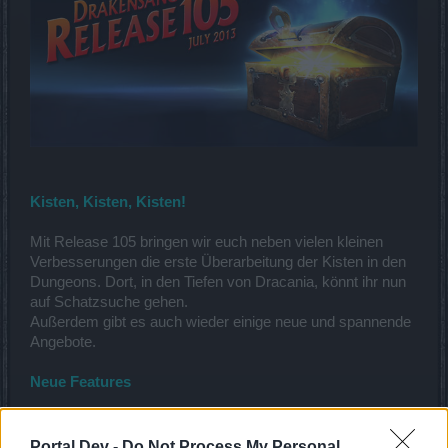
Kisten, Kisten, Kisten!
Mit Release 105 bringen wir euch neben vielen kleinen
Verbesserungen die erste Überarbeitung der Kisten in den
Dungeons. Dort, in den Tiefen von Dracania, könnt ihr nun
auf Schatzsuche gehen.
Außerdem gibt es auch wieder einige neue und spannende
Angebote.
Neue Features
Kisten 2.0
Portal Dev -
Do Not Process My Personal