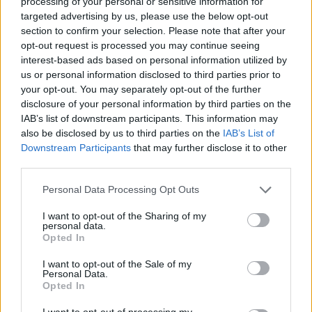
processing of your personal or sensitive information for
dafür haben.
targeted advertising by us, please use the below opt-out
Der Mentor-Bonus wird euch als Icon nun auch
section to confirm your selection. Please note that after your
schon in der Charakterauswahl angezeigt.
opt-out request is processed you may continue seeing
interest-based ads based on personal information utilized by
Ausgewählte Bugfixes
us or personal information disclosed to third parties prior to
your opt-out. You may separately opt-out of the further
Die wiederholbare Version der Quest „Die bedrohte
disclosure of your personal information by third parties on the
Mauer“ funktioniert nun wie beabsichtigt und die
IAB’s list of downstream participants. This information may
Questitems werden korrekt ins Inventar des
also be disclosed by us to third parties on the
IAB’s List of
Charakters gelegt und gezählt.
Downstream Participants
that may further disclose it to other
Clipping (Durchscheinen der Arme) bei der
third parties.
"Meisterrobe des ewigen Eises", dem Brustpanzer
für Zirkelmagier von Sigrismarr Frostklaue, wurde
Personal Data Processing Opt Outs
behoben.
Die Abzüge durch bestimmte Malus-Werte an
I want to opt-out of the Sharing of my
einigen Gegenständen werden nun im Tooltip korrekt
personal data.
angezeigt.
Opted In
Der Bug, dass der 7. Quickslot auch ohne das
I want to opt-out of the Sale of my
entsprechende Talent genutzt werden konnte, wurde
Personal Data.
behoben.
Opted In
I want to opt-out of processing my