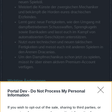
neuen Spielstil.
Meistert die Künste der zwergischen Mechaniker
und bekämpft die Horden eures drachischen
Erzfeindes.
Lernt ganz neue Fertigkeiten, wie den Umgang mit
dampfbetriebenen Schusswaffen, Sprengkugeln
sowie Barrikaden und lasst euch im Kampf von
automatisierten Geschützen unterstützen.
Nutzt eure technischen und neuen taktischen
Fertigkeiten und messt euch mit anderen Spielern in
den Arenen Dracanias.
Um den Dampfmechanikus schon jetzt zu spielen,
müsst ihr über einen aktiven Premium-Account
verfügen.
Wichtige Änderungen
Es gibt nun einen Reisestein im „Verborgenen
Portal Dev -
Do Not Process My Personal
Heiligtum“
Information
Die Preise für den “Spährenweg” nach Varholm und
Blakborg wurden gesenkt, aber bei einem Tausch
If you wish to opt-out of the sale, sharing to third parties, or
möchte NPC Thabo nun 7 statt 5 Sphärenscherben