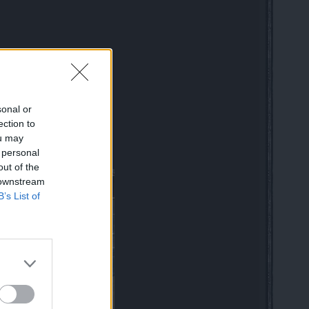
sonal or
ection to
ou may
 personal
out of the
 downstream
B’s List of