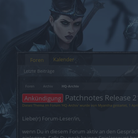
Kalender
Foren
Letzte Beiträge
Foren
Archiv
HQ-Archiv
Patchnotes Release 2
Ankündigung
Dieses Thema im Forum '
HQ-Archiv
' wurde von
Myantha
gestartet,
1 Apri
Liebe(r) Forum-Leser/in,
wenn Du in diesem Forum aktiv an den Gespräch
einloggen. Falls Du noch keinen Spielaccount be