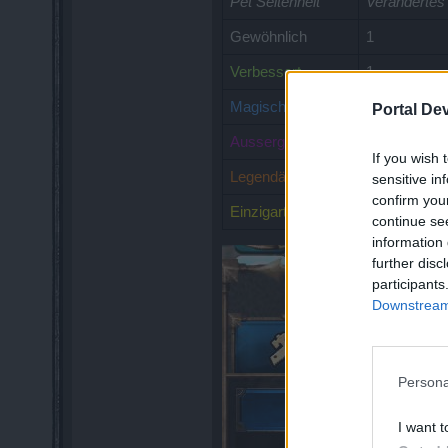
Pet Seltenheit
Verändertes 
Gewöhnlich
1
Verbessert
1
Magisch
2
Portal De
Aussergewöhnlich
5
If you wish 
Legendär
10
sensitive in
confirm you
Einzigartig
20
continue se
information 
further disc
participants
Downstream 
Persona
I want t