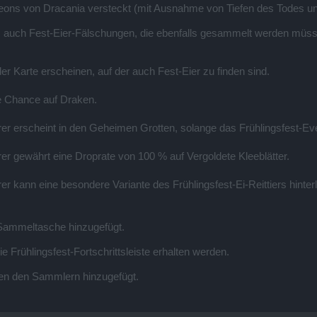
ngeons von Dracania versteckt (mit Ausnahme von Tiefen des Todes 
s auch Fest-Eier-Fälschungen, die ebenfalls gesammelt werden müssen
der Karte erscheinen, auf der auch Fest-Eier zu finden sind.
ne Chance auf Draken.
rer erscheint in den Geheimen Grotten, solange das Frühlingsfest-Even
rer gewährt eine Droprate von 100 % auf Vergoldete Kleeblätter.
rer kann eine besondere Variante des Frühlingsfest-Ei-Reittiers hinter
Sammeltasche hinzugefügt.
 Frühlingsfest-Fortschrittsleiste erhalten werden.
rden den Sammlern hinzugefügt.