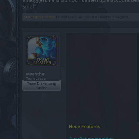
Spiel“
Status des Themas:
Es sind keine weiteren Antworten möglich.
Myantha
Team Leader
Team Drakensang
Online
Neue Features