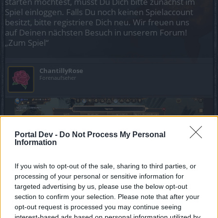
starten möchtest, musst Du Dich bitte zunächst im
Spiel einloggen. Falls Du noch keinen Spielaccount
besitzt, bitte registriere Dich neu. Wir freuen uns
auf Deinen nächsten Besuch in unserem Forum!
„Zum Spiel“
ChantillyRose
Forenaufseher
Portal Dev -
Do Not Process My Personal
Information
If you wish to opt-out of the sale, sharing to third parties, or
processing of your personal or sensitive information for
targeted advertising by us, please use the below opt-out
section to confirm your selection. Please note that after your
opt-out request is processed you may continue seeing
interest-based ads based on personal information utilized by