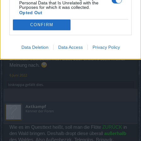
nochmal ein große Portion Geduld. Diese blöde Flöte fällt Dir
Personal Data that Is Unrelated with the
Purposes for which it was collected.
irgendwann, irgendwo vor die Füße.
Opted Out
-----------------------------------------------------------------------------
CONFIRM
-----------------------------------------------------------------------------
--
"Liebelein", danke für deine Antwort, aber der Punkt ist der:
das Navi agiert falsch!
Data Deletion
Data Access
Privacy Policy
Entweder bearbeitet man dies, oder entfernt es,... meiner
Meinung nach.
6 Juni 2022
loskrappa
gefällt dies.
Axtkampf
Kenner der Foren
Wie es im Questtext heißt, soll man die Flöte
ZURÜCK
in
den Wald bringen. Deshalb dropt diese überall
außerhalb
des Waldes. Also Außenbezirk, Telepolos, Brigavik,