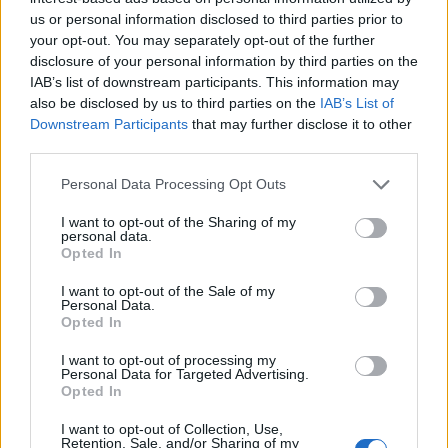
Ich soll die Flöte suchen/finden und das Navi zeigt mir
us or personal information disclosed to third parties prior to
einen Ort/NPC, wo nun rein gar nichts ist,... "Was also soll
your opt-out. You may separately opt-out of the further
es bedeuten"?
disclosure of your personal information by third parties on the
6 Juni 2022
IAB’s list of downstream participants. This information may
also be disclosed by us to third parties on the
IAB’s List of
Downstream Participants
that may further disclose it to other
loskrappa
third parties.
Forenanwärter
Personal Data Processing Opt Outs
Bei dieser Quest hilft einfach nur Geduld, mehr Geduld und
I want to opt-out of the Sharing of my
dann nochmal ein große Portion Geduld. Diese blöde Flöte
personal data.
fällt Dir irgendwann, irgendwo vor die Füße.
Opted In
6 Juni 2022
I want to opt-out of the Sale of my
Personal Data.
Opted In
ChantillyRose
Forenaufseher
I want to opt-out of processing my
Personal Data for Targeted Advertising.
Opted In
Zitat von loskrappa:
↑
I want to opt-out of Collection, Use,
Bei dieser Quest hilft einfach nur Geduld, mehr Geduld und dann
Retention, Sale, and/or Sharing of my