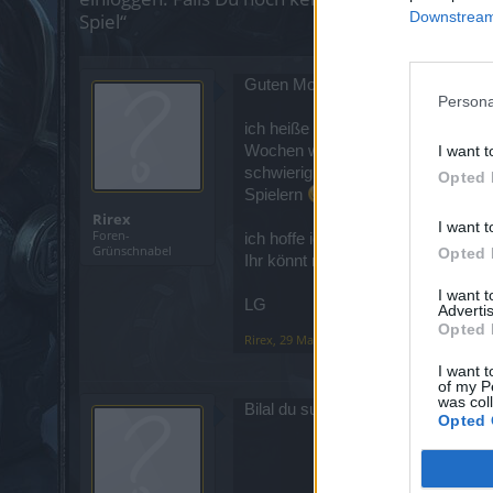
Downstream 
Spiel“
Guten Morgen,
Persona
ich heiße Bilal und bin 25 Jahre a
I want t
Wochen wieder jeden Tag aktiv und 
schwierigkeitsgrade der zw´s solo 
Opted 
Spielern
Suche entspannte Leut
Rirex
I want t
Foren-
ich hoffe ich kriege die ein oder an
Grünschnabel
Opted 
Ihr könnt mir gerne hier antworte
I want 
LG
Advertis
Opted 
Rirex
,
29 Mai 2025
I want t
of my P
was col
Bilal du suchst eine GILDE MELD
Opted 