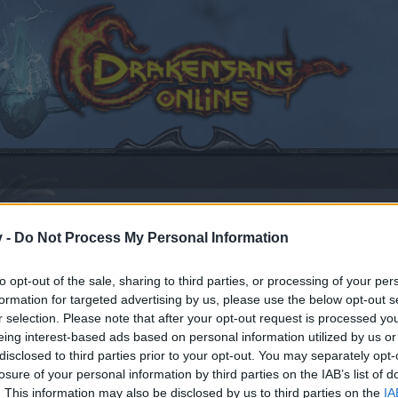
v -
Do Not Process My Personal Information
e Gilde (Heredur)
to opt-out of the sale, sharing to third parties, or processing of your per
formation for targeted advertising by us, please use the below opt-out s
2025
.
r selection. Please note that after your opt-out request is processed y
eing interest-based ads based on personal information utilized by us or
disclosed to third parties prior to your opt-out. You may separately opt-
losure of your personal information by third parties on the IAB’s list of
en teilnehmen oder eigene Themen starten möchtest, mus
. This information may also be disclosed by us to third parties on the
IA
sitzt, bitte registriere Dich neu. Wir freuen uns auf Dei