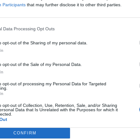
Participants
that may further disclose it to other third parties.
l Data Processing Opt Outs
lt. Ich suche auf diesem Wege eine aktive deutschsprachige Gilde
I
o opt-out of the Sharing of my personal data.
möchte auch weiterhin voll durchstarten! Mein Main ist ein lvl 100 w
schaffe. Bin nicht mehr ganz up to date, was die meisten Builds etc. 
In
e zum zocken/quatschen. Die Stärke der Gilde ist mir unwichtig
o opt-out of the Sale of my Personal Data.
dere Antwort!
In
n oder auf DC: dumaroc259
to opt-out of processing my Personal Data for Targeted
ing.
In
o opt-out of Collection, Use, Retention, Sale, and/or Sharing
ersonal Data that Is Unrelated with the Purposes for which it
lected.
E DICH MAHL BEI SCHNUK ODER ONKI 2 unser Gilde heist Wächter 
Out
CONFIRM