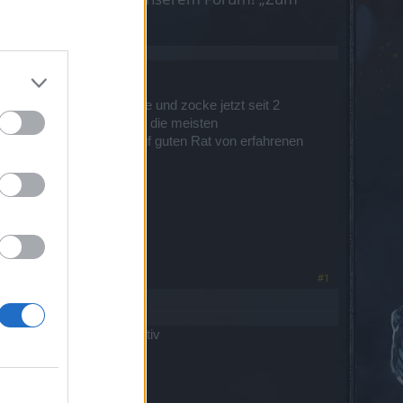
ch hatte eine lange Pause und zocke jetzt seit 2
aldläufer mit welchem ich die meisten
angeht, daher hoffe ich auf guten Rat von erfahrenen
#1
der Engel sind sehr aktiv