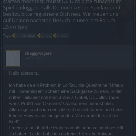
starten möchtest, musst Du Dich bitte zunächst im
Spiel einloggen. Falls Du noch keinen Spielaccount
besitzt, bitte registriere Dich neu. Wir freuen uns
auf Deinen nächsten Besuch in unserem Forum!
„Zum Spiel“
Tags:
hindernisse
jullov
urlaub
ShaggyRogers
Laufenlerner
Hallo allerseits,
ich habe da ein Problem in LorTac, die Questreihe "Urlaub
mit Hindernissen" scheint eine Sackgasse zu sein. In der
dritten Teilquest soll man Jullov's Onkel, Dr. Jullov (oder
war's Prof?) aus Okeanos' Opalschrein herausholen.
Allerdings suche ich den jetzt schon seit Jahren und habe
keinen Hinweis auf ihn gefunden. Wo versteckt sich der
Kerl?
I meine, eine ähnliche Frage damals schon einmal gestellt
zu haben. Leider habe ich da keine hilfreiche Antwort