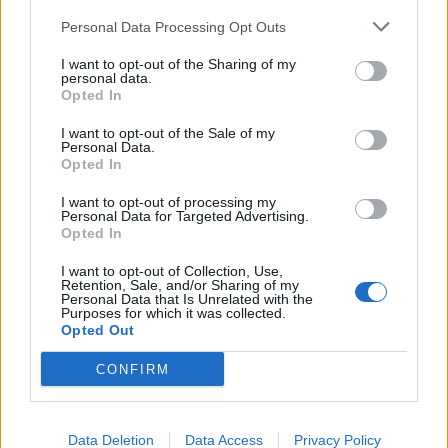
Personal Data Processing Opt Outs
Also, zu allen Mitgliedern der Familie Jullov empfiehlt sich,
sofern man nicht aus anderer Quelle entsprechende Tipps
I want to opt-out of the Sharing of my
zu deren Aufenthaltsort hat, die jeweilige Map wo das
personal data.
Mitglied der Familie Jullov zu finden ist ''gründlichst''
Opted In
abzusuchen.
I want to opt-out of the Sale of my
Ich habe diese Quest schon lange mehrfach durch, aber
Personal Data.
Opted In
hier mal ein Bild wo der besagte Onkel > Professor Jullov
zu finden sein sollte.
I want to opt-out of processing my
Personal Data for Targeted Advertising.
Opted In
I want to opt-out of Collection, Use,
Retention, Sale, and/or Sharing of my
Personal Data that Is Unrelated with the
Purposes for which it was collected.
Opted Out
CONFIRM
Data Deletion
Data Access
Privacy Policy