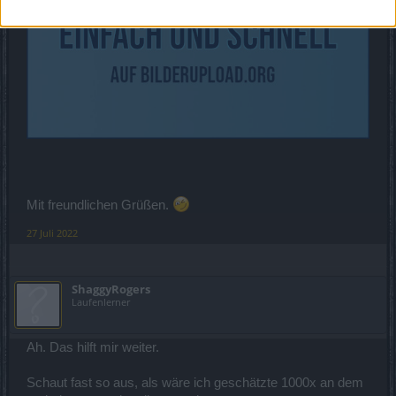
Mit freundlichen Grüßen.
27 Juli 2022
ShaggyRogers
Laufenlerner
Ah. Das hilft mir weiter.
Schaut fast so aus, als wäre ich geschätzte 1000x an dem