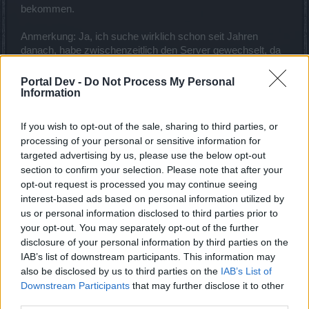
bekommen.
Anmerkung: Ja, ich suche wirklich schon seit Jahren
danach, habe zwischenzeitlich den Server gewechselt, da
auf dem ersten Server nach einem großen, umwälzenden
Update meine Chars auf einmal nicht mehr funktionierten.
Portal Dev -
Do Not Process My Personal
Information
27 Juli 2022
If you wish to opt-out of the sale, sharing to third parties, or
processing of your personal or sensitive information for
MandaIorian
Fortgeschrittener
targeted advertising by us, please use the below opt-out
section to confirm your selection. Please note that after your
opt-out request is processed you may continue seeing
Klar der steht ganz im Nordwesten am Rand der Karte.....
interest-based ads based on personal information utilized by
musste einen kleinen Berg hochgehn..... dann steht er vor
us or personal information disclosed to third parties prior to
Dir.
your opt-out. You may separately opt-out of the further
27 Juli 2022
disclosure of your personal information by third parties on the
IAB’s list of downstream participants. This information may
also be disclosed by us to third parties on the
IAB’s List of
Wüstenblume
Downstream Participants
that may further disclose it to other
Laufenlerner
third parties.