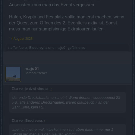
Ansonsten kann man das Event vergessen.
Hafen, Krypta und Festplatz sollte man erst machen, wenn
der Quest zum Öffnen des 2. Eventteils aktiv ist. Sonst
muss man nur stumpfsinnige Extratouren laufen.
14 August 2023
steffenfuerst
,
Bloodreyna
und
maju01
gefällt dies.
maju01
Forenaufseher
Zitat von jordywinchester:
↑
der erste Dreckshaufen erscheint, Wurm drinnen, coooooooool 25
FS...alle anderen Dreckshaufen, waren glaube ich 7 an der
Zahl....NIX, kein FS.
Zitat von Bloodreyna:
↑
aber ich meine mal mitbekommen zu haben dass immer nur 1
Wurm pro map aus den Haufen kommt