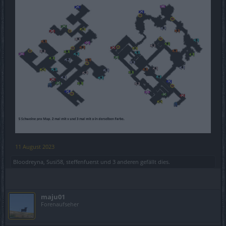
11 August 2023
Bloodreyna
,
Susi58
,
steffenfuerst
und
3 anderen
gefällt dies.
maju01
Forenaufseher