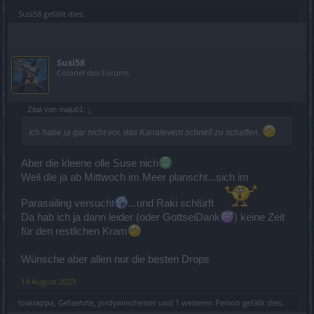
Susi58
gefällt dies.
Susi58
Colonel des Forums
Zitat von maju01:
↑
Ich habe ja gar nicht vor, das Kanalevent schnell zu schaffen.
Aber die kleene olle Suse nich
Weil die ja ab Mittwoch im Meer planscht...sich im
Parasailing versucht
...und Raki schlürft
Da hab ich ja dann leider (oder GottseiDank
) keine Zeit
für den restlichen Kram
Wünsche aber allen nur die besten Drops
14 August 2023
loskrappa
,
Gefaehrte
,
jordywinchester
und
1 weiteren Person
gefällt dies.