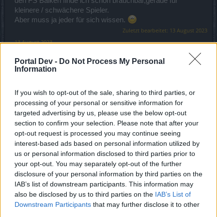
den FS Balken finde ich schon brauchbar,gerade für
kleinere / schwächere Spieler.
Aber muss ja jeder für sich wissen.
Zuletzt bearbeitet:
13 August 2023
13 August 2023
Blume79
,
ChantillyRose
und
jordywinchester
gefällt dies.
Portal Dev -
Do Not Process My Personal
Information
jordywinchester
If you wish to opt-out of the sale, sharing to third parties, or
Boardveteran
processing of your personal or sensitive information for
targeted advertising by us, please use the below opt-out
Tolles Event, wenn man sich besonders frusten möchte,
section to confirm your selection. Please note that after your
spielt man dieses Event...Fortschritt> muss nicht
opt-out request is processed you may continue seeing
"diskutiert" werden, es geht nur noch ab Inf und höher, um
interest-based ads based on personal information utilized by
überhaupt mal etwas "abzugreifen"....Bin heute Morgen
us or personal information disclosed to third parties prior to
(weil in der Daily mal wieder verklickt) Mini-Event in den
your opt-out. You may separately opt-out of the further
Vulkan gehüpft ( chilliges Oma-Qualvoll) der erste
disclosure of your personal information by third parties on the
Dreckshaufen erscheint, Wurm drinnen, coooooooool 25
IAB’s list of downstream participants. This information may
FS...alle anderen Dreckshaufen, waren glaube ich 7 an der
also be disclosed by us to third parties on the
IAB’s List of
Zahl....NIX, kein FS. keine Item gar NIX, dafür diese
Downstream Participants
that may further disclose it to other
Bohrköpfe verbraucht, tolle Kiste.....Nun ja, dachte ich, hast
third parties.