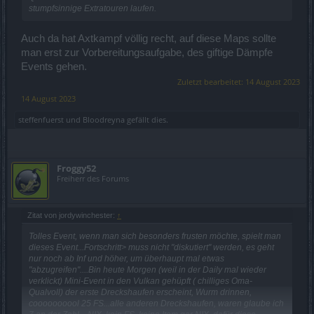
stumpfsinnige Extratouren laufen.
Auch da hat Axtkampf völlig recht, auf diese Maps sollte
man erst zur Vorbereitungsaufgabe, des giftige Dämpfe
Events gehen.
Zuletzt bearbeitet:
14 August 2023
14 August 2023
steffenfuerst
und
Bloodreyna
gefällt dies.
Froggy52
Freiherr des Forums
Zitat von jordywinchester:
↑
Tolles Event, wenn man sich besonders frusten möchte, spielt man
dieses Event...Fortschritt> muss nicht "diskutiert" werden, es geht
nur noch ab Inf und höher, um überhaupt mal etwas
"abzugreifen"....Bin heute Morgen (weil in der Daily mal wieder
verklickt) Mini-Event in den Vulkan gehüpft ( chilliges Oma-
Qualvoll) der erste Dreckshaufen erscheint, Wurm drinnen,
coooooooool 25 FS...alle anderen Dreckshaufen, waren glaube ich