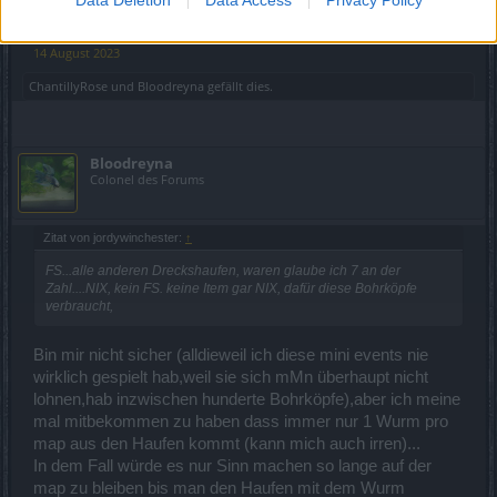
hier abläuft, ist es nur noch Frust....Habe fertig !!
14 August 2023
ChantillyRose
und
Bloodreyna
gefällt dies.
Bloodreyna
Colonel des Forums
Zitat von jordywinchester:
↑
FS...alle anderen Dreckshaufen, waren glaube ich 7 an der
Zahl....NIX, kein FS. keine Item gar NIX, dafür diese Bohrköpfe
verbraucht,
Bin mir nicht sicher (alldieweil ich diese mini events nie
wirklich gespielt hab,weil sie sich mMn überhaupt nicht
lohnen,hab inzwischen hunderte Bohrköpfe),aber ich meine
mal mitbekommen zu haben dass immer nur 1 Wurm pro
map aus den Haufen kommt (kann mich auch irren)...
In dem Fall würde es nur Sinn machen so lange auf der
map zu bleiben bis man den Haufen mit dem Wurm