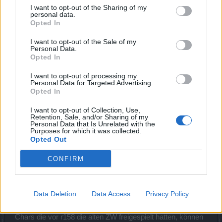
Foren-Grünschnabel
I want to opt-out of the Sharing of my
personal data.
Opted In
ja aber ein kupel von mir hat auch kein 50 und kann da rein
er hat 48 . aber da steht doch 10-50 da verstehe ich nicht si
I want to opt-out of the Sale of my
richtig
Personal Data.
Opted In
31 Januar 2016
I want to opt-out of processing my
Personal Data for Targeted Advertising.
Opted In
dergebannte
Admiral des Forums
I want to opt-out of Collection, Use,
Retention, Sale, and/or Sharing of my
Personal Data that Is Unrelated with the
irgend ein char auf deinem acc mus 50 sein, dann kommen
Purposes for which it was collected.
alle anderen ab 10 rein. verstanden ?
Opted Out
31 Januar 2016
CONFIRM
ZweBa
Fortgeschrittener
Data Deletion
Data Access
Privacy Policy
Chars die vor r158 die alten ZW freigespielt hatten, können