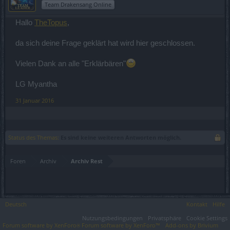
Team Drakensang Online
Hallo
TheTopus
,
da sich deine Frage geklärt hat wird hier geschlossen.
Vielen Dank an alle "Erklärbären"
LG Myantha
31 Januar 2016
Status des Themas:
Es sind keine weiteren Antworten möglich.
Foren
Archiv
Archiv Rest
Deutsch
Kontakt
Hilfe
Nutzungsbedingungen
Privatsphäre
Cookie Settings
Forum software by XenForo
Forum software by XenForo™
Add-ons by Brivium
®