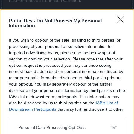
hast kommst du nicht nach Cardhun.
Also lautet die Antwort: Werde Level 50
Portal Dev -
Do Not Process My Personal
31 Januar 2016
Information
If you wish to opt-out of the sale, sharing to third parties, or
Myantha
Team Leader
processing of your personal or sensitive information for
Team Drakensang Online
targeted advertising by us, please use the below opt-out
section to confirm your selection. Please note that after your
Hallo
TheTopus
,
opt-out request is processed you may continue seeing
interest-based ads based on personal information utilized by
wie korrekt von
Berotomax
beschrieben, mußt du selbst
us or personal information disclosed to third parties prior to
Level 50 erreicht haben oder einen Char auf deinem
your opt-out. You may separately opt-out of the further
Account haben, der bereits Level 50 erreicht hat, um
disclosure of your personal information by third parties on the
Cardhun betreten zu können.
IAB’s list of downstream participants. This information may
LG Myantha
also be disclosed by us to third parties on the
IAB’s List of
Downstream Participants
that may further disclose it to other
31 Januar 2016
third parties.
Personal Data Processing Opt Outs
TheTopus