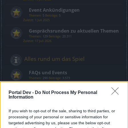
Event Ankündigungen
Themen:
5
Beiträge:
5
1 Juli 2025
Gesprächsrunden zu aktuellen Themen
Themen:
129
Beiträge:
20.311
17 Juli 2026
Alles rund um das Spiel
FAQs und Events
Themen:
290
Beiträge:
3.573
Samstag um 19:13
Portal Dev -
Do Not Process My Personal
Information
Community
If you wish to opt-out of the sale, sharing to third parties, or
Allgemeines Forum
processing of your personal or sensitive information for
Themen:
423
Beiträge:
11.429
targeted advertising by us, please use the below opt-out
Mittwoch um 10:05