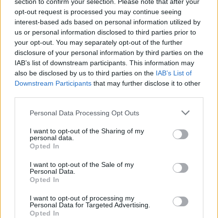
section to confirm your selection. Please note that after your
Fragen zum Spieleinstieg
opt-out request is processed you may continue seeing
Themen:
73
Beiträge:
581
interest-based ads based on personal information utilized by
30 November 2025
us or personal information disclosed to third parties prior to
your opt-out. You may separately opt-out of the further
Mitspieler gesucht: PvE
disclosure of your personal information by third parties on the
Themen:
17
Beiträge:
105
IAB’s list of downstream participants. This information may
28 April 2025
also be disclosed by us to third parties on the
IAB’s List of
Mitspieler gesucht: PvP
Downstream Participants
that may further disclose it to other
Themen:
0
Beiträge:
0
third parties.
Gilden
Personal Data Processing Opt Outs
Themen:
91
Beiträge:
14.780
13 Juli 2026
I want to opt-out of the Sharing of my
personal data.
Opted In
Das Team stellt sich vor
Themen:
5
Beiträge:
1.746
I want to opt-out of the Sale of my
4 Juni 2026
Personal Data.
Opted In
Speakers Corner
Themen:
48
Beiträge:
59.434
I want to opt-out of processing my
Samstag um 20:08
Personal Data for Targeted Advertising.
Opted In