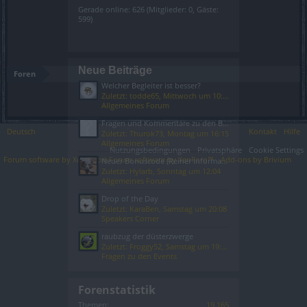
Gerade online: 626 (Mitglieder: 0, Gäste:
599)
Neue Beiträge
Foren
Welcher Begleiter ist besser?
Zuletzt: todde65,
Mittwoch um 10:05
Allgemeines Forum
Fragen und Kommentare zu den Bonuscodes
Deutsch
Kontakt
Hilfe
Zuletzt: Thurok73,
Montag um 16:15
Allgemeines Forum
Nutzungsbedingungen
Privatsphäre
Cookie Settings
Forum software by XenForo
Forum software by XenForo™
Add-ons by Brivium
®
Neuer Bonuscode (Reiner Informationsthread)
Zuletzt: Hylarb,
Sonntag um 12:04
Allgemeines Forum
Drop of the Day
Zuletzt: KaraBen,
Samstag um 20:08
Speakers Corner
raubzug der düsterzwerge
Zuletzt: Froggy52,
Samstag um 19:13
Fragen zu den Events
Forenstatistik
Themen:
19.165