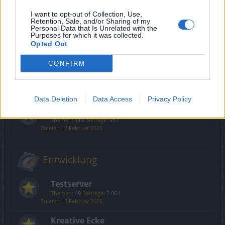
Gameplay
I want to opt-out of Collection, Use,
Retention, Sale, and/or Sharing of my
Personal Data that Is Unrelated with the
Purposes for which it was collected.
Klassenforen
Opted Out
Themen:
100
Beiträge:
14.652
10 April 2026
CONFIRM
PvP – Spieler gegen Spieler
Themen:
17
Beiträge:
190
25 Dezember 2025
Data Deletion
Data Access
Privacy Policy
Quests
Themen:
119
Beiträge:
951
17 Februar 2026
Entwicklung
Testserver
Themen:
49
Beiträge:
2.064
15 Februar 2026
Kreative Ecke