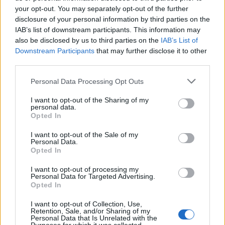
Antworten:
6
24 Juni 2024
your opt-out. You may separately opt-out of the further
Urfunken
Bug
disclosure of your personal information by third parties on the
Saabia
IAB’s list of downstream participants. This information may
Antworten:
3
28 Februar 2024
also be disclosed by us to third parties on the
IAB’s List of
Mächtigen Sucher 6er Set-Effekte
Bug
Downstream Participants
that may further disclose it to other
KolaKojak
Antworten:
19
15 Februar 2024
third parties.
? neue Tagesbelohnung
Bug
mcdoc
Personal Data Processing Opt Outs
...
2
Antworten:
38
15 August 2023
Anzeige im Spiel (Deutsch nicht lesbar)
I want to opt-out of the Sharing of my
Bug
personal data.
Kopfkranke
...
2
Opted In
Antworten:
34
24 November 2022
Bug oder Vergessen zu korrigieren?
Bug
I want to opt-out of the Sale of my
adrian157
Personal Data.
Antworten:
5
21 Juni 2022
Opted In
Drachenkrieger - Rüstungsbruch
Bug
HugoRauflust
I want to opt-out of processing my
Antworten:
8
11 Juni 2021
Personal Data for Targeted Advertising.
Opted In
Was ist ein würdiger Gebietswächter
Bug
Zwischenwelt INF?
I want to opt-out of Collection, Use,
maju01
Retention, Sale, and/or Sharing of my
Antworten:
13
5 Mai 2021
Personal Data that Is Unrelated with the
Opal kann trotz vorhandenem Rezept nicht
Bug