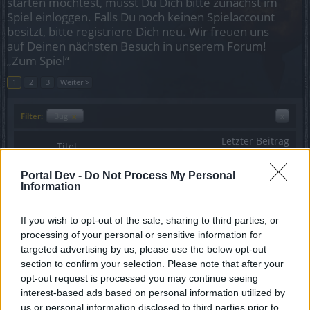
starten möchtest, musst Du Dich bitte zunächst im
Spiel einloggen. Falls Du noch keinen Spielaccount
besitzt, bitte registriere Dich neu. Wir freuen uns
auf Deinen nächsten Besuch in unserem Forum!
„Zum Spiel“
1
2
3
Weiter >
Filter:
Bug
x
x
Letzter Beitrag
Titel
↓
Deluxe funktioniert nicht
Bug
Portal Dev -
Do Not Process My Personal
jochi386
Information
Antworten:
7
25 Oktober 2025
Maschinenwartung 2/4
Bug
If you wish to opt-out of the sale, sharing to third parties, or
Lorindel
processing of your personal or sensitive information for
Antworten:
7
4 August 2025
targeted advertising by us, please use the below opt-out
Zu viel Wölfe
Bug
Znoffi
section to confirm your selection. Please note that after your
Antworten:
0
25 Juli 2025
opt-out request is processed you may continue seeing
Keine Materie-Fragmente "Insel Stonekeep"
Bug
interest-based ads based on personal information utilized by
mcdoc
us or personal information disclosed to third parties prior to