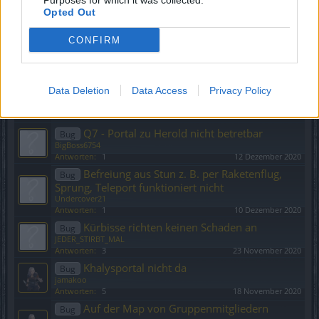
Purposes for which it was collected.
hergestellt werden
Opted Out
lampion
Antworten:
6
30 April 2021
CONFIRM
Geheimer Skill für Magier?
Bug
stoney
Antworten:
6
6 März 2021
Data Deletion
Data Access
Privacy Policy
Grelle Angriffsfertigkeiten
Bug
HugoRauflust
Antworten:
11
4 Februar 2021
Q7 - Portal zu Herold nicht betretbar
Bug
BigBoss6754
Antworten:
1
12 Dezember 2020
Befreiung aus Stun z. B. per Raketenflug,
Bug
Sprung, Teleport funktioniert nicht
Undercover21
Antworten:
1
10 Dezember 2020
Kürbisse richten keinen Schaden an
Bug
JEDER_STIRBT_MAL
Antworten:
3
23 November 2020
Khalysportal nicht da
Bug
jamakoo
Antworten:
5
18 November 2020
Auf der Map von Gruppenmitgliedern
Bug