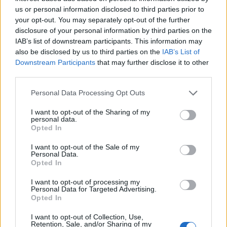
Salsania
...
111
112
113
us or personal information disclosed to third parties prior to
Antworten:
2.258
23 September 2015
your opt-out. You may separately opt-out of the further
Piñata-Bug im Geburtstagsevent
disclosure of your personal information by third parties on the
LongusPrimus
...
97
98
99
Antworten:
1.971
18 November 2016
IAB’s list of downstream participants. This information may
also be disclosed by us to third parties on the
IAB’s List of
GummibärenKG - Gildentalk
sammy2000
...
93
94
95
Downstream Participants
that may further disclose it to other
Antworten:
1.890
12 Juli 2015
third parties.
Login-Probleme - Fehlercode 21
HansimGlück
...
91
92
93
Personal Data Processing Opt Outs
Antworten:
1.847
18 November 2014
mage 2014 wie sind eure stats pay/no pay
I want to opt-out of the Sharing of my
Fatalaty
...
84
85
86
personal data.
Antworten:
1.716
18 Januar 2015
Opted In
Fluch der Schwarzen Ritter - Dragans
Feedback
Wut
I want to opt-out of the Sale of my
Personal Data.
Salsania
...
74
75
76
Opted In
Antworten:
1.510
29 April 2015
Weltenzauber auf Heredur
I want to opt-out of processing my
Barrettbarrage
...
73
74
75
Personal Data for Targeted Advertising.
Antworten:
1.494
14 Mai 2017
Opted In
Feedback zum Release 139
onrack
...
70
71
72
I want to opt-out of Collection, Use,
Antworten:
1.439
1 Dezember 2014
Retention, Sale, and/or Sharing of my