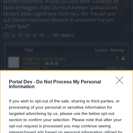
starten möchtest, musst Du Dich bitte zunächst im
Spiel einloggen. Falls Du noch keinen Spielaccount
besitzt, bitte registriere Dich neu. Wir freuen uns
auf Deinen nächsten Besuch in unserem Forum!
„Zum Spiel“
1
2
3
4
5
6
→
817
Weiter >
Titel
Letzter Beitrag
Zeigt her, eure Chars
Gummiball
...
6
7
8
Antworten:
141
24 März 2016
Mortis Krabbelgruppe reloaded
znoog
...
409
410
411
Portal Dev -
Do Not Process My Personal
Antworten:
8.209
3 März 2015
Information
Weltenzauber Gildentalk
Barrettbarrage
...
314
315
316
If you wish to opt-out of the sale, sharing to third parties, or
Antworten:
6.302
14 Mai 2017
processing of your personal or sensitive information for
dieChaosgilde -Gildentalk-
Kittykath
targeted advertising by us, please use the below opt-out
...
121
122
123
Antworten:
2.441
10 November 2015
section to confirm your selection. Please note that after your
Feedback zum Release 155 & dem
Feedback
opt-out request is processed you may continue seeing
Event: Aufbruch nach Lor’Tac
interest-based ads based on personal information utilized by