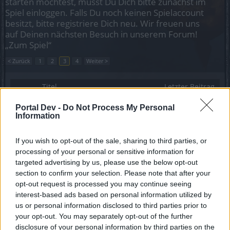
starten möchtest, musst Du Dich bitte zunächst im
Spiel einloggen. Falls Du noch keinen Spielaccount
besitzt, bitte registriere Dich neu. Wir freuen uns
auf Deinen nächsten Besuch in unserem Forum!
„Zum Spiel“
< Zurück
1
2
3
4
Weiter >
Titel
Letzter Beitrag
Lohnt sich eine Rückkehr in DSO
Portal Dev -
Do Not Process My Personal
criss2005
...
2
Information
Antworten:
24
29 November 2022
Blutkisten erbeuten - Übungs-Runs
PastorOfMuppets
If you wish to opt-out of the sale, sharing to third parties, or
Antworten:
8
30 Juli 2022
processing of your personal or sensitive information for
Blühende Vitalität
targeted advertising by us, please use the below opt-out
Magiermeister
section to confirm your selection. Please note that after your
Antworten:
2
26 Juli 2022
opt-out request is processed you may continue seeing
Nutzbarkeit von Items
interest-based ads based on personal information utilized by
PastorOfMuppets
Antworten:
2
4 Juli 2022
us or personal information disclosed to third parties prior to
Warum eigentlich...
your opt-out. You may separately opt-out of the further
NoSpam
disclosure of your personal information by third parties on the