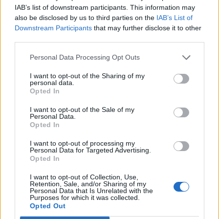
Antworten:
9
25 Juni 2022
IAB’s list of downstream participants. This information may
Questgeber inaktiv.
also be disclosed by us to third parties on the
IAB’s List of
Luna8910
Downstream Participants
that may further disclose it to other
Antworten:
2
29 April 2022
third parties.
Anzahl der Edelsteinslots
Garth_Firewind
Personal Data Processing Opt Outs
Antworten:
8
22 Februar 2022
Legendäre und Einzigartige Mäntel
I want to opt-out of the Sharing of my
unterschiedliche Slotanzahl der Verzauberungen ?
personal data.
Garth_Firewind
Opted In
Antworten:
2
5 Februar 2022
Warum kann man manche Aufgaben nicht
I want to opt-out of the Sale of my
erfolgreich in einer Gruppe erledigen?
Personal Data.
ChantillyRose
Opted In
Antworten:
4
7 Februar 2022
Wie alt ist mein Account?
I want to opt-out of processing my
T0rN4d0243
Personal Data for Targeted Advertising.
Antworten:
6
29 November 2021
Opted In
Täglicher Login-Bonus
Danfortesque26
I want to opt-out of Collection, Use,
Retention, Sale, and/or Sharing of my
Antworten:
4
13 November 2021
Personal Data that Is Unrelated with the
Kammer von Panoltiaco (Nahuatlan)
Purposes for which it was collected.
Susi58
Opted Out
Antworten:
1
9 November 2021