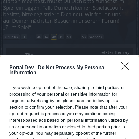
starten möchtest, musst Du Dich bitte zunächst im
Spiel einloggen. Falls Du noch keinen Spielaccount
besitzt, bitte registriere Dich neu. Wir freuen uns
auf Deinen nächsten Besuch in unserem Forum!
„Zum Spiel“
< Zurück
1
←
46
47
48
49
50
→
53
Weiter >
Letzter Beitrag
Titel
↓
Tutorial: Screenshot erstellen
Portal Dev -
Do Not Process My Personal
Xebii
Information
Antworten:
0
26 Februar 2014
FAQ - Fehler melden ! - Bitte lesen !
If you wish to opt-out of the sale, sharing to third parties, or
Xebii
Antworten:
0
26 Februar 2014
processing of your personal or sensitive information for
targeted advertising by us, please use the below opt-out
Patchnotes Release 120 am 26.02.2014
Aruna
section to confirm your selection. Please note that after your
Antworten:
0
25 Februar 2014
opt-out request is processed you may continue seeing
Forenwartung 27.02.2014
interest-based ads based on personal information utilized by
Emys1
us or personal information disclosed to third parties prior to
Antworten:
0
25 Februar 2014
your opt-out. You may separately opt-out of the further
Fallende Preise! Neues Reittier.