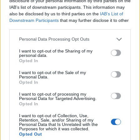
disclosure of your personal information by third parties on the
Onebro
Antworten:
0
14 Februar 2014
IAB’s list of downstream participants. This information may
also be disclosed by us to third parties on the
IAB’s List of
Hotfix R 119 vom 14.02.2014
-Rocket11-
Downstream Participants
that may further disclose it to other
Antworten:
0
14 Februar 2014
third parties.
Vollmond-Event (Februar)
-Rocket11-
Personal Data Processing Opt Outs
Antworten:
0
13 Februar 2014
Patchnotes Release 119 am 12.02.14
I want to opt-out of the Sharing of my
Onebro
personal data.
Antworten:
1
12 Februar 2014
Opted In
Forenwartung 11.02.2014
Emys1
I want to opt-out of the Sale of my
Personal Data.
Antworten:
0
7 Februar 2014
Opted In
Die Geschichte über die Abwesenheit des
weiblichen Dampfmechanikus (Dampfmechanika)
I want to opt-out of processing my
-Rocket11-
Personal Data for Targeted Advertising.
Antworten:
2
6 Februar 2014
Opted In
Cash4Action wieder aktiv
Emys1
I want to opt-out of Collection, Use,
Antworten:
0
4 Februar 2014
Retention, Sale, and/or Sharing of my
Personal Data that Is Unrelated with the
Hotfix zu R118 am 04.02.2014
Purposes for which it was collected.
Onebro
Opted Out
Antworten:
0
3 Februar 2014