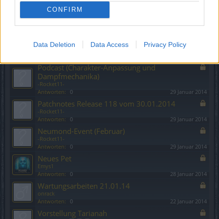
Anleitung zur Zahlung mit der "paysafecard"
CONFIRM
cosopt
Antworten:
0
2 Februar 2014
Übersicht: Einzigartige Gegenstände
Zirkelmagier
Data Deletion
Data Access
Privacy Policy
-Rocket11-
Antworten:
1
30 Januar 2014
Podcast (Charakter-Anpassung und
Dampfmechanika)
-Rocket11-
Antworten:
0
29 Januar 2014
Patchnotes Release 118 vom 30.01.2014
-Rocket11-
Antworten:
0
29 Januar 2014
Neumond-Event (Februar)
-Rocket11-
Antworten:
0
29 Januar 2014
Neues Pet
Emys1
Antworten:
0
28 Januar 2014
Wartungsarbeiten 21.01.14
onrack
Antworten:
0
22 Januar 2014
Vorstellung Tarianah