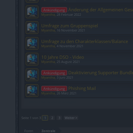
Änderung der Allgemeinen Ges
Ankündigung
Myantha
,
28 Februar 2022
Umfrage zum Gruppenspiel
Myantha
,
16 November 2021
Umfrage zu den Charakterklassen/Balance
Myantha
,
4 November 2021
10 Jahre DSO - Video
Myantha
,
25 August 2021
Deaktivierung Supporter Bundl
Ankündigung
Myantha
,
3 Juni 2021
Phishing Mail
Ankündigung
Myantha
,
26 März 2021
Thema 1 bis 20 von 43 anzeigen
Seite 1 von 3
1
2
3
Weiter >
Foren
Zentrale