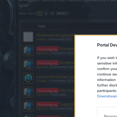
Spiel“
Seite 1 von 3
1
2
3
Weiter >
Titel
Moderatoren gesucht!
onrack
,
19 November 2013
Portal De
Vorbereitung und Information fü
Ankündigung
Myantha
,
3 November 2020
If you wish 
Änderungen/Transfer/Löschung 
Ankündigung
sensitive in
Myantha
,
26 November 2020
confirm you
continue se
Accountsicherheit und Newsletter
information 
Turabar
,
17 November 2013
further disc
Abschaltung der Zahlungsmeth
Ankündigung
participants
Myantha
,
9 März 2026
Downstream 
Support - Aenderung der verfu
Ankündigung
Myantha
,
8 Dezember 2025
Persona