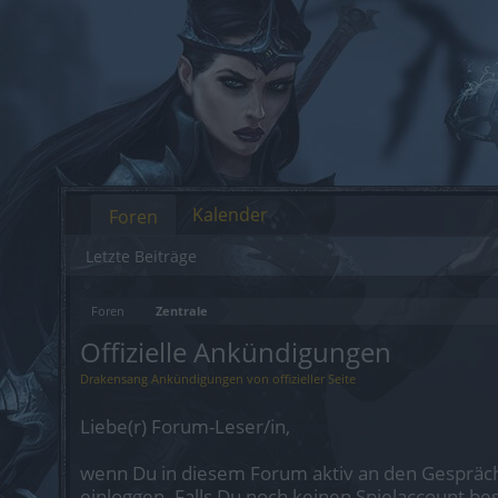
Kalender
Foren
Letzte Beiträge
Foren
Zentrale
Offizielle Ankündigungen
Drakensang Ankündigungen von offizieller Seite
Liebe(r) Forum-Leser/in,
wenn Du in diesem Forum aktiv an den Gespräch
einloggen. Falls Du noch keinen Spielaccount be