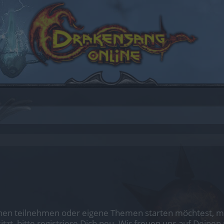
en teilnehmen oder eigene Themen starten möchtest, mus
sitzt, bitte registriere Dich neu. Wir freuen uns auf Dei