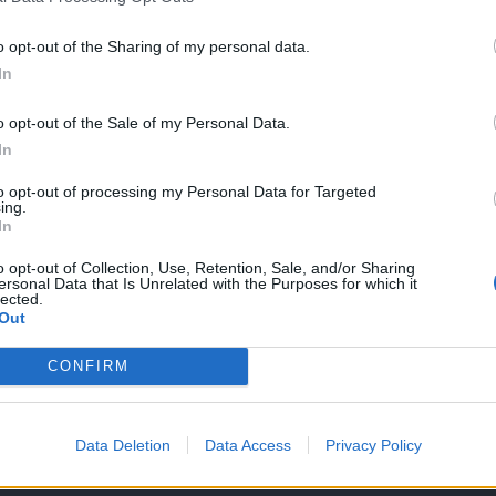
or's Bag
o opt-out of the Sharing of my personal data.
behoben - Andermant-Wiederherstellung & Spieler-Strafen
In
lender & Kompensation Fehlercode 36
o opt-out of the Sale of my Personal Data.
In
remiumdauer
to opt-out of processing my Personal Data for Targeted
ing.
In
ungen für Zahlungen in der Türkei
o opt-out of Collection, Use, Retention, Sale, and/or Sharing
ersonal Data that Is Unrelated with the Purposes for which it
lected.
Out
2023
CONFIRM
des Feuerlords
Data Deletion
Data Access
Privacy Policy