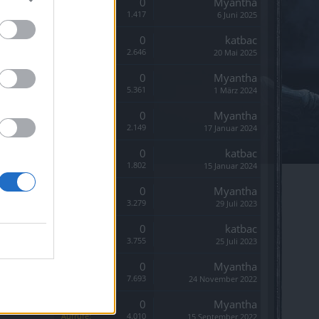
Antworten:
0
Myantha
Aufrufe:
1.417
6 Juni 2025
Antworten:
0
katbac
Aufrufe:
2.646
20 Mai 2025
Antworten:
0
Myantha
Aufrufe:
5.361
1 März 2024
Antworten:
0
Myantha
Aufrufe:
2.149
17 Januar 2024
Antworten:
0
katbac
Aufrufe:
1.802
15 Januar 2024
Antworten:
0
Myantha
Aufrufe:
3.279
29 Juli 2023
Antworten:
0
katbac
Aufrufe:
3.755
25 Juli 2023
Antworten:
0
Myantha
Aufrufe:
7.693
24 November 2022
Antworten:
0
Myantha
Aufrufe:
4.010
15 September 2022