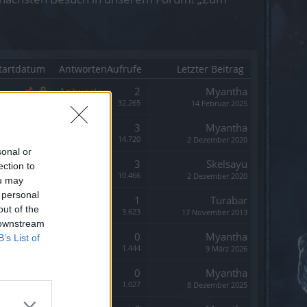
tartdatum
Antworten ↓
Aufrufe
Letzter Beitrag
Antworten:
2
Myantha
Aufrufe:
32.265
14 Februar 2025
Antworten:
3
Myantha
Aufrufe:
14.720
2 Dezember 2020
sonal or
Antworten:
3
Skelsayu
ection to
Aufrufe:
10.466
2 Dezember 2020
ou may
 personal
Antworten:
1
Turabar
out of the
Aufrufe:
3.623
17 November 2013
 downstream
Antworten:
0
Myantha
B’s List of
Aufrufe:
1.444
9 März 2026
Antworten:
0
Myantha
Aufrufe:
1.027
8 Dezember 2025