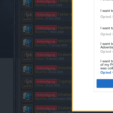
Fehler Rangliste und Pet Collect
Ankündigung
Myantha
,
6 Juni 2025
I want t
Fehler in der täglichen Quest 
Ankündigung
Opted 
katbac
,
20 Mai 2025
Nachtrag Bonuscode Adventska
Ankündigung
I want t
Myantha
,
1 März 2024
Opted 
WICHTIG: Problembehebung P
Ankündigung
I want 
Myantha
,
17 Januar 2024
Advertis
Opted 
Drakensang Online: Preisanpass
Ankündigung
katbac
,
15 Januar 2024
I want t
of my P
Entschädigungs-Bonuscode
Ankündigung
was col
Myantha
,
29 Juli 2023
Opted 
Zugangs-Probleme seit 24.07.
Ankündigung
katbac
,
25 Juli 2023
Inhaltserweiterung: Das Reich 
Ankündigung
Myantha
,
24 November 2022
Drakensang Online auf Steam
Ankündigung
Myantha
,
15 September 2022