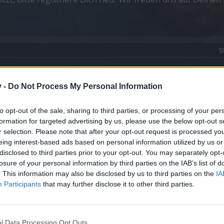
S
v -
Do Not Process My Personal Information
r die Erweiterung 'Dark Legacy' (Dunkles Erbe)
to opt-out of the sale, sharing to third parties, or processing of your per
von Gegenständen per Skript mit Dark Legacy
formation for targeted advertising by us, please use the below opt-out s
r selection. Please note that after your opt-out request is processed y
eing interest-based ads based on personal information utilized by us or
disclosed to third parties prior to your opt-out. You may separately opt-
losure of your personal information by third parties on the IAB’s list of
ode „Bezahlung via Handy“
. This information may also be disclosed by us to third parties on the
IA
Participants
that may further disclose it to other third parties.
egbaren Sprachen
l Data Processing Opt Outs