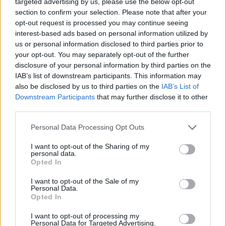
targeted advertising by us, please use the below opt-out
Antworten:
0
6 Juni 2025
section to confirm your selection. Please note that after your
Fehler in der täglichen Quest
Ankündigung
opt-out request is processed you may continue seeing
behoben - Andermant-Wiederherstellung &
Spieler-Strafen
interest-based ads based on personal information utilized by
katbac
us or personal information disclosed to third parties prior to
Antworten:
0
20 Mai 2025
your opt-out. You may separately opt-out of the further
Nachtrag Bonuscode
Ankündigung
disclosure of your personal information by third parties on the
Adventskalender & Kompensation Fehlercode 36
IAB’s list of downstream participants. This information may
Myantha
also be disclosed by us to third parties on the
IAB’s List of
Antworten:
0
1 März 2024
Downstream Participants
that may further disclose it to other
WICHTIG: Problembehebung
Ankündigung
third parties.
Premiumdauer
Myantha
Antworten:
0
17 Januar 2024
Personal Data Processing Opt Outs
Drakensang Online:
Ankündigung
I want to opt-out of the Sharing of my
Preisanpassungen für Zahlungen in der Türkei
personal data.
katbac
Opted In
Antworten:
0
15 Januar 2024
Entschädigungs-Bonuscode
Ankündigung
I want to opt-out of the Sale of my
Myantha
Personal Data.
Antworten:
0
29 Juli 2023
Opted In
Zugangs-Probleme seit
Ankündigung
24.07.2023
I want to opt-out of processing my
katbac
Personal Data for Targeted Advertising.