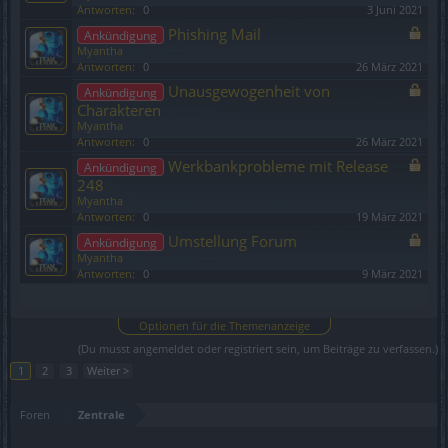
Antworten:
0
3 Juni 2021
Phishing Mail
Ankündigung
Myantha
Antworten:
0
26 März 2021
Unausgewogenheit von
Ankündigung
Charakteren
Myantha
Antworten:
0
26 März 2021
Werkbankprobleme mit Release
Ankündigung
248
Myantha
Antworten:
0
19 März 2021
Umstellung Forum
Ankündigung
Myantha
Antworten:
0
9 März 2021
Thema 1 bis 20 von 43 anzeigen
Optionen für die Themenanzeige
(Du musst angemeldet oder registriert sein, um Beiträge zu verfassen.)
1
2
3
Weiter >
Foren
Zentrale