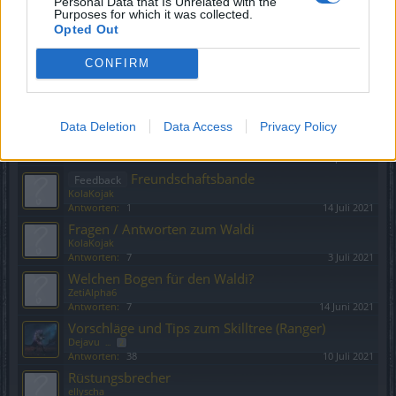
Personal Data that Is Unrelated with the
@Modteam bitte zu Wort melden im
Support
Purposes for which it was collected.
Waldi-Forum !
Opted Out
KolaKojak
Antworten:
2
31 Juli 2021
CONFIRM
Freundschaftsbande ändern.
Vorschlag
KolaKojak
Antworten:
8
29 Juli 2021
Data Deletion
Data Access
Privacy Policy
Synergien beim Waldi
Feedback
KolaKojak
Antworten:
14
9 April 2022
Freundschaftsbande
Feedback
KolaKojak
Antworten:
1
14 Juli 2021
Fragen / Antworten zum Waldi
KolaKojak
Antworten:
7
3 Juli 2021
Welchen Bogen für den Waldi?
ZetiAlpha6
Antworten:
7
14 Juni 2021
Vorschläge und Tips zum Skilltree (Ranger)
Dejavu
...
2
Antworten:
38
10 Juli 2021
Rüstungsbrecher
ellyscha