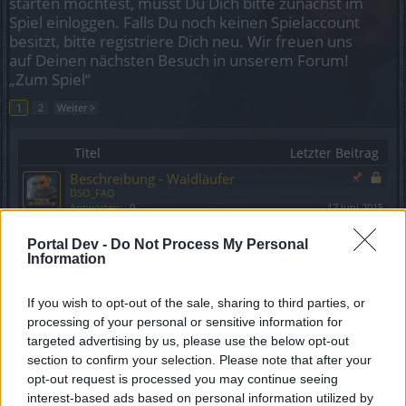
starten möchtest, musst Du Dich bitte zunächst im
Spiel einloggen. Falls Du noch keinen Spielaccount
besitzt, bitte registriere Dich neu. Wir freuen uns
auf Deinen nächsten Besuch in unserem Forum!
„Zum Spiel“
1
2
Weiter >
Titel
Letzter Beitrag
Beschreibung - Waldläufer
DSO_FAQ
Antworten:
0
17 Juni 2015
Zeigt her eure Waldis
Portal Dev -
Do Not Process My Personal
xEthnic
...
152
153
154
Information
Antworten:
3.079
24 Oktober 2025
Skillung mit Donnerdrache
Thorgal12
If you wish to opt-out of the sale, sharing to third parties, or
Antworten:
4
21 Oktober 2024
processing of your personal or sensitive information for
Was benutzt ihr vom Dragan-Set?
targeted advertising by us, please use the below opt-out
Thorgal12
section to confirm your selection. Please note that after your
Antworten:
2
30 Mai 2023
opt-out request is processed you may continue seeing
Bug: Todesstoß verschwindet nach
hineinziehen
interest-based ads based on personal information utilized by