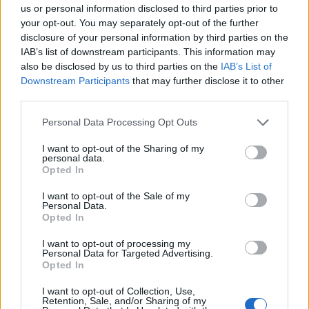
reini1801
us or personal information disclosed to third parties prior to
Antworten:
5
17 Mai 2023
your opt-out. You may separately opt-out of the further
Explosionstreffer
Bug
disclosure of your personal information by third parties on the
KolaKojak
IAB’s list of downstream participants. This information may
Antworten:
8
22 März 2023
also be disclosed by us to third parties on the
IAB’s List of
Gwenfaras Geisterbogen
Bug
Downstream Participants
that may further disclose it to other
KolaKojak
Antworten:
2
23 Dezember 2022
third parties.
Bitte um Tipps wie man aktuell den Waldi am
Personal Data Processing Opt Outs
besten spielt?
Thorsten1977
Antworten:
12
1 Juni 2023
I want to opt-out of the Sharing of my
personal data.
Cuchulains Brustpanzer
Opted In
Sh1tmaster
Antworten:
4
4 Juni 2022
I want to opt-out of the Sale of my
Bug-Report-Liveserver
Bug
Personal Data.
KolaKojak
Opted In
Antworten:
2
12 Mai 2022
Hornissen-Skill
I want to opt-out of processing my
KolaKojak
Personal Data for Targeted Advertising.
Antworten:
7
26 August 2022
Opted In
Donnerblumenjuwel
Feedback
KolaKojak
I want to opt-out of Collection, Use,
Retention, Sale, and/or Sharing of my
Antworten:
4
16 August 2021