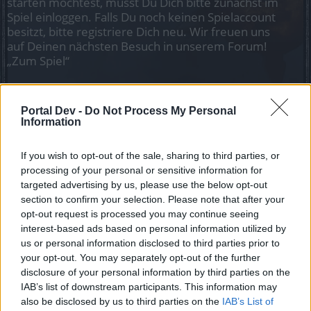
starten möchtest, musst Du Dich bitte zunächst im
Spiel einloggen. Falls Du noch keinen Spielaccount
besitzt, bitte registriere Dich neu. Wir freuen uns
auf Deinen nächsten Besuch in unserem Forum!
„Zum Spiel“
Titel
Letzter Beitrag
Portal Dev -
Do Not Process My Personal
Zeigt her, eure Magier-Stats & Items der ZM
Information
(2015/) 2016
T-T1006
...
180
181
182
If you wish to opt-out of the sale, sharing to third parties, or
Antworten:
3.634
20 Februar 2026
processing of your personal or sensitive information for
Beschreibung - Zirkelmagier
DSO_FAQ
targeted advertising by us, please use the below opt-out
Antworten:
0
17 Juni 2015
section to confirm your selection. Please note that after your
Magier Build für das END GAME mit Mythischen
opt-out request is processed you may continue seeing
Set
interest-based ads based on personal information utilized by
goody_offical
us or personal information disclosed to third parties prior to
Antworten:
12
15 September 2022
your opt-out. You may separately opt-out of the further
Neues Mytische Set
disclosure of your personal information by third parties on the
Blutrot
...
2
Antworten:
23
2 Juni 2022
IAB’s list of downstream participants. This information may
Gold schnell farmen
also be disclosed by us to third parties on the
IAB’s List of