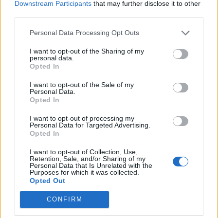
Blakewood
...
2
Downstream Participants
that may further disclose it to other
Antworten:
21
24 August 2021
third parties.
Hilfe was ist Besser Gefrorene Spähre Skill oder
Eisgeschoss Skill??
Personal Data Processing Opt Outs
Kurmanci1993
Antworten:
4
3 Dezember 2023
I want to opt-out of the Sharing of my
Q7 Set Buff
Bug
personal data.
Dejavu
Opted In
Antworten:
18
10 Juli 2019
Zirkelmagier solo gegen Bosse
I want to opt-out of the Sale of my
Personal Data.
KOs
Opted In
Antworten:
12
26 April 2021
Neues Magierskillkonzept
I want to opt-out of processing my
Astireloth
Personal Data for Targeted Advertising.
Antworten:
8
29 August 2021
Opted In
DMG
Hagonir1
I want to opt-out of Collection, Use,
Antworten:
6
31 August 2021
Retention, Sale, and/or Sharing of my
Personal Data that Is Unrelated with the
Edelsteine richtig einsetzen
Purposes for which it was collected.
Kimboza
Opted Out
Antworten:
11
11 August 2023
GUIDE Zirkelmagier?
CONFIRM
Kulshedra
Antworten:
1
1 Juni 2021