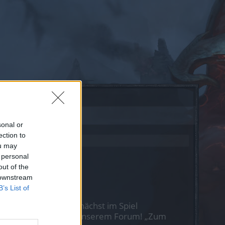
sonal or
ection to
ou may
 personal
out of the
 downstream
B’s List of
st Du Dich bitte zunächst im Spiel
nen nächsten Besuch in unserem Forum!
„Zum