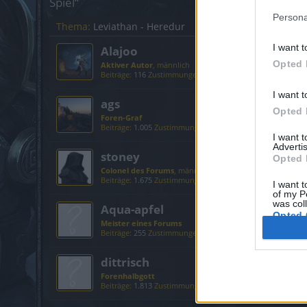
Spiel“
Persona
Thema:
Leviathan - Heredur
I want t
Alajoo
Opted 
Aktiver Autor
, männlich
Beiträge:
116
Zustimmungen:
235
Punkte für Erfolge:
130
I want t
ags
Opted 
Foren-Graf
Beiträge:
1.005
Zustimmungen:
790
Punkte für Erfolge:
1.1
I want 
Advertis
stoney
Opted 
Colonel des Forums
, männlich
Beiträge:
1.675
Zustimmungen:
3.783
Punkte für Erfolge:
1
I want t
of my P
was col
Aqua-apfel
Opted 
Meister eines Forums
Beiträge:
255
Zustimmungen:
386
Punkte für Erfolge:
400
dittrisch
Forenhalbgott
Beiträge:
1.813
Zustimmungen:
3.781
Punkte für Erfolge:
2