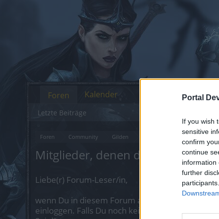
Kalender
Foren
Portal De
Letzte Beiträge
If you wish 
sensitive in
Foren
Community
Gilden
Gildenvorstellungen
Levi
confirm you
Mitglieder, denen der Beitrag #114
continue se
information 
further disc
Liebe(r) Forum-Leser/in,
participants
Downstream 
wenn Du in diesem Forum aktiv an den Gespräch
einloggen. Falls Du noch keinen Spielaccount be