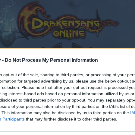
v -
Do Not Process My Personal Information
to opt-out of the sale, sharing to third parties, or processing of your per
formation for targeted advertising by us, please use the below opt-out s
athan - Heredur
r selection. Please note that after your opt-out request is processed y
 gefällt
eing interest-based ads based on personal information utilized by us or
disclosed to third parties prior to your opt-out. You may separately opt-
losure of your personal information by third parties on the IAB’s list of
. This information may also be disclosed by us to third parties on the
IA
Participants
that may further disclose it to other third parties.
en teilnehmen oder eigene Themen starten möchtest, mus
sitzt, bitte registriere Dich neu. Wir freuen uns auf Dei