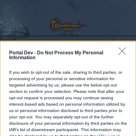
Portal Dev -
Do Not Process My Personal
Information
Kalender
Foren
Letzte Beiträge
If you wish to opt-out of the sale, sharing to third parties, or
processing of your personal or sensitive information for
Foren
...
Gildenvorstellungen
Leviathan - Heredur
targeted advertising by us, please use the below opt-out
section to confirm your selection. Please note that after your
Mitglieder, denen der Beitrag #116
opt-out request is processed you may continue seeing
gefällt
interest-based ads based on personal information utilized by
us or personal information disclosed to third parties prior to
your opt-out. You may separately opt-out of the further
Liebe(r) Forum-Leser/in,
disclosure of your personal information by third parties on the
IAB’s list of downstream participants. This information may
wenn Du in diesem Forum aktiv an den