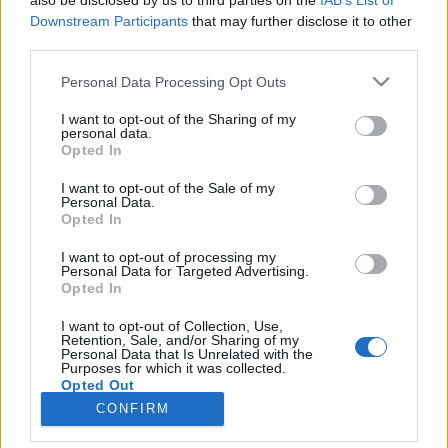
also be disclosed by us to third parties on the
IAB’s List of
Gesprächen teilnehmen oder eigene Themen
Downstream Participants
that may further disclose it to other
starten möchtest, musst Du Dich bitte zunächst im
third parties.
Spiel einloggen. Falls Du noch keinen Spielaccount
besitzt, bitte registriere Dich neu. Wir freuen uns
Personal Data Processing Opt Outs
auf Deinen nächsten Besuch in unserem Forum!
„Zum Spiel“
I want to opt-out of the Sharing of my
personal data.
Opted In
Thema:
Leviathan - Heredur
Alajoo
5 Januar 2021
I want to opt-out of the Sale of my
Personal Data.
Aktiver Autor
, männlich
Opted In
Beiträge:
116
Zustimmungen:
235
Punkte für Erfolge:
130
I want to opt-out of processing my
ags
30 Dezember 2020
Personal Data for Targeted Advertising.
Foren-Graf
Opted In
Beiträge:
1.005
Zustimmungen:
790
Punkte für Erfolge:
1.150
I want to opt-out of Collection, Use,
Aqua-apfel
26 Dezember 2020
Retention, Sale, and/or Sharing of my
Personal Data that Is Unrelated with the
Meister eines Forums
Purposes for which it was collected.
Beiträge:
255
Zustimmungen:
386
Punkte für Erfolge:
400
Opted Out
CONFIRM
dittrisch
24 Dezember 2020
Forenhalbgott