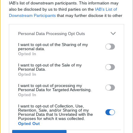
Gesprächen teilnehmen oder eigene Themen
IAB’s list of downstream participants. This information may
starten möchtest, musst Du Dich bitte zunächst im
also be disclosed by us to third parties on the
IAB’s List of
Spiel einloggen. Falls Du noch keinen Spielaccount
Downstream Participants
that may further disclose it to other
besitzt, bitte registriere Dich neu. Wir freuen uns
third parties.
auf Deinen nächsten Besuch in unserem Forum!
Personal Data Processing Opt Outs
„Zum Spiel“
I want to opt-out of the Sharing of my
Thema:
Sternengoldevent auf dem Testserver
personal data.
Opted In
Dreamdancer90
30 November 2022
Laufenlerner
I want to opt-out of the Sale of my
Beiträge:
38
Zustimmungen:
12
Punkte für Erfolge:
40
Personal Data.
Opted In
laroche61
3 November 2021
Foren-Graf
I want to opt-out of processing my
Beiträge:
1.049
Zustimmungen:
872
Punkte für Erfolge:
1.150
Personal Data for Targeted Advertising.
Opted In
Peredes
3 November 2021
I want to opt-out of Collection, Use,
Foren-Herzog
, männlich, 59, <
Retention, Sale, and/or Sharing of my
Beiträge:
742
Zustimmungen:
437
Punkte für Erfolge:
750
Personal Data that Is Unrelated with the
Purposes for which it was collected.
Ugurzan
2 November 2021
Opted Out
Forenbewohner