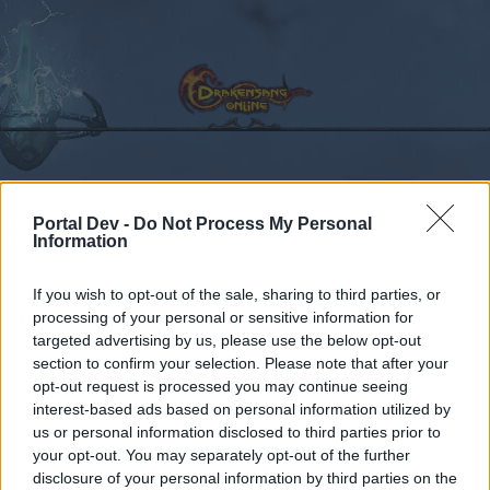
Kalender
Foren
Portal Dev -
Do Not Process My Personal
Information
Letzte Beiträge
If you wish to opt-out of the sale, sharing to third parties, or
Foren
...
Testserver
Sternengoldevent auf dem Testserver
processing of your personal or sensitive information for
Mitglieder, denen der Beitrag #3
targeted advertising by us, please use the below opt-out
section to confirm your selection. Please note that after your
gefällt
opt-out request is processed you may continue seeing
interest-based ads based on personal information utilized by
Liebe(r) Forum-Leser/in,
us or personal information disclosed to third parties prior to
your opt-out. You may separately opt-out of the further
wenn Du in diesem Forum aktiv an den
disclosure of your personal information by third parties on the