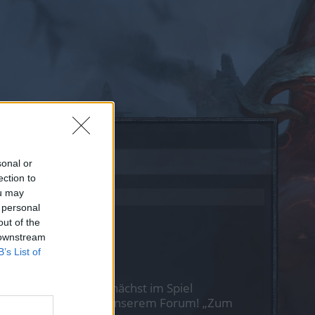
sonal or
ection to
ou may
 personal
out of the
 downstream
B’s List of
st Du Dich bitte zunächst im Spiel
nen nächsten Besuch in unserem Forum!
„Zum