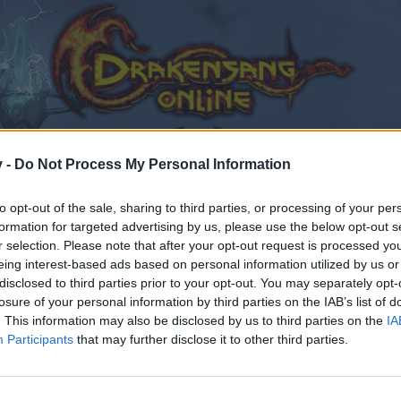
v -
Do Not Process My Personal Information
to opt-out of the sale, sharing to third parties, or processing of your per
formation for targeted advertising by us, please use the below opt-out s
r selection. Please note that after your opt-out request is processed y
eedback
Feedbackthread zum Mittsommerfest 2022
eing interest-based ads based on personal information utilized by us or
 gefällt
disclosed to third parties prior to your opt-out. You may separately opt-
losure of your personal information by third parties on the IAB’s list of
. This information may also be disclosed by us to third parties on the
IA
Participants
that may further disclose it to other third parties.
en teilnehmen oder eigene Themen starten möchtest, mus
sitzt, bitte registriere Dich neu. Wir freuen uns auf Dei