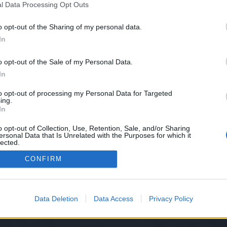
l Data Processing Opt Outs
est 2022
o opt-out of the Sharing of my personal data.
In
.350
o opt-out of the Sale of my Personal Data.
In
to opt-out of processing my Personal Data for Targeted
.350
ing.
In
o opt-out of Collection, Use, Retention, Sale, and/or Sharing
.750
ersonal Data that Is Unrelated with the Purposes for which it
lected.
Out
CONFIRM
.550
Data Deletion
Data Access
Privacy Policy
eedback
Feedbackthread zum Mittsommerfest 2022