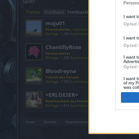
Spiel“
Persona
Thema:
Feedback
Feedbackthread zum Mittsommerf
I want t
maju01
Opted 
Forenaufseher
, männlich
Beiträge:
1.296
Zustimmungen:
2.455
Punkte für Erfolge:
1
I want t
Opted 
ChantillyRose
Forenaufseher
I want 
Beiträge:
1.238
Zustimmungen:
1.285
Punkte für Erfolge:
1
Advertis
Opted 
Bloodreyna
Colonel des Forums
I want t
Beiträge:
1.703
Zustimmungen:
2.890
Punkte für Erfolge:
1
of my P
was col
Opted 
=ERLOESER=
Kommandant des Forums
, männlich
Beiträge:
1.414
Zustimmungen:
1.713
Punkte für Erfolge:
1
Foren
Zentrale
Gesprächsrunden zu aktuellen Themen
F