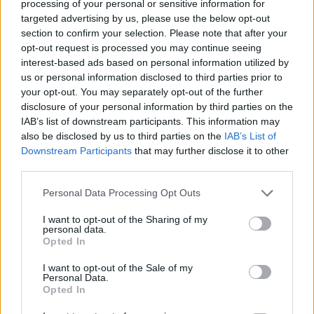
processing of your personal or sensitive information for
Gesprächen teilnehmen oder eigene Themen
targeted advertising by us, please use the below opt-out
starten möchtest, musst Du Dich bitte zunächst im
section to confirm your selection. Please note that after your
Spiel einloggen. Falls Du noch keinen Spielaccount
opt-out request is processed you may continue seeing
besitzt, bitte registriere Dich neu. Wir freuen uns
interest-based ads based on personal information utilized by
auf Deinen nächsten Besuch in unserem Forum!
us or personal information disclosed to third parties prior to
„Zum Spiel“
your opt-out. You may separately opt-out of the further
Thema:
Das Game ist kaputt /Was soll aus dem Spiel
disclosure of your personal information by third parties on the
werden?
IAB’s list of downstream participants. This information may
also be disclosed by us to third parties on the
IAB’s List of
Bloodreyna
7 September 2023
Downstream Participants
that may further disclose it to other
Colonel des Forums
third parties.
Beiträge:
1.703
Zustimmungen:
2.890
Punkte für Erfolge:
1.750
Personal Data Processing Opt Outs
XxdTbxX
7 September 2023
Fortgeschrittener
I want to opt-out of the Sharing of my
Beiträge:
139
Zustimmungen:
112
Punkte für Erfolge:
160
personal data.
Opted In
Lorindel
31 August 2023
Colonel des Forums
, männlich, <
I want to opt-out of the Sale of my
Beiträge:
1.688
Zustimmungen:
2.043
Punkte für Erfolge:
1.750
Personal Data.
Opted In
Mirill
30 August 2023