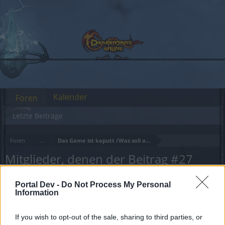
Kalender
Foren
Letzte Beiträge
Foren
...
Das Game ist kaputt /Was soll aus dem Spiel werden?
Mitglieder, denen der Beitrag #27
gefällt
Portal Dev -
Do Not Process My Personal
Information
Liebe(r) Forum-Leser/in,
If you wish to opt-out of the sale, sharing to third parties, or
wenn Du in diesem Forum aktiv an den