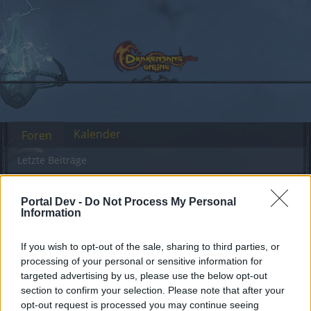
Kalender
Foren
Letzte Beiträge
Foren
...
Das Game ist kaputt /Was soll aus dem Spiel werden?
Portal Dev -
Do Not Process My Personal
Information
Mitglieder, denen der Beitrag #38
gefällt
If you wish to opt-out of the sale, sharing to third parties, or
processing of your personal or sensitive information for
Liebe(r) Forum-Leser/in,
targeted advertising by us, please use the below opt-out
section to confirm your selection. Please note that after your
wenn Du in diesem Forum aktiv an den
opt-out request is processed you may continue seeing