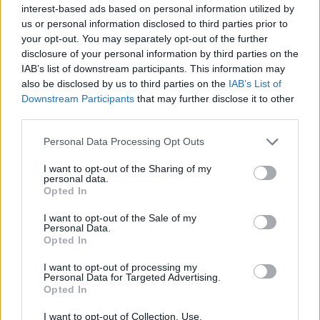
Gesprächen teilnehmen oder eigene Themen
interest-based ads based on personal information utilized by
starten möchtest, musst Du Dich bitte zunächst im
us or personal information disclosed to third parties prior to
Spiel einloggen. Falls Du noch keinen Spielaccount
your opt-out. You may separately opt-out of the further
besitzt, bitte registriere Dich neu. Wir freuen uns
disclosure of your personal information by third parties on the
auf Deinen nächsten Besuch in unserem Forum!
IAB’s list of downstream participants. This information may
„Zum Spiel“
also be disclosed by us to third parties on the
IAB’s List of
Downstream Participants
that may further disclose it to other
Thema:
Das Game ist kaputt /Was soll aus dem Spiel
third parties.
werden?
Personal Data Processing Opt Outs
maju01
10 September 2023
Forenaufseher
, männlich
I want to opt-out of the Sharing of my
Beiträge:
1.296
Zustimmungen:
2.455
Punkte für Erfolge:
1.350
personal data.
Opted In
NoSpam
8 September 2023
Foren-Herzog
I want to opt-out of the Sale of my
Beiträge:
676
Zustimmungen:
848
Punkte für Erfolge:
750
Personal Data.
Opted In
Puppi
7 September 2023
I want to opt-out of processing my
Forenmogul
, weiblich
Personal Data for Targeted Advertising.
Beiträge:
367
Zustimmungen:
386
Punkte für Erfolge:
370
Opted In
Dejavu
6 September 2023
I want to opt-out of Collection, Use,