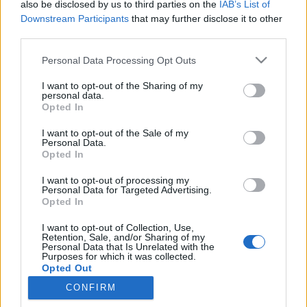
also be disclosed by us to third parties on the
IAB’s List of
Gesprächen teilnehmen oder eigene Themen
Downstream Participants
that may further disclose it to other
starten möchtest, musst Du Dich bitte zunächst im
third parties.
Spiel einloggen. Falls Du noch keinen Spielaccount
besitzt, bitte registriere Dich neu. Wir freuen uns
Personal Data Processing Opt Outs
auf Deinen nächsten Besuch in unserem Forum!
„Zum Spiel“
I want to opt-out of the Sharing of my
personal data.
Thema:
Neues aus den sozialen Netzwerken (Reiner
Opted In
Informationsthread)
I want to opt-out of the Sale of my
Blutrot
29 November 2023
Personal Data.
Opted In
Kenner der Foren
, männlich
Beiträge:
307
Zustimmungen:
270
Punkte für Erfolge:
310
I want to opt-out of processing my
Personal Data for Targeted Advertising.
steffenfuerst
28 November 2023
Opted In
Foren-Graf
, männlich, 58, <
Beiträge:
1.143
Zustimmungen:
1.445
Punkte für Erfolge:
1.150
I want to opt-out of Collection, Use,
Retention, Sale, and/or Sharing of my
loskrappa
28 November 2023
Personal Data that Is Unrelated with the
Purposes for which it was collected.
Forenanwärter
Opted Out
Beiträge:
180
Zustimmungen:
160
Punkte für Erfolge:
190
CONFIRM
jochi386
28 November 2023