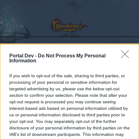
Portal Dev -
Do Not Process My Personal
Kalender
Foren
Information
Letzte Beiträge
If you wish to opt-out of the sale, sharing to third parties, or
processing of your personal or sensitive information for
Foren
...
Neues aus den sozialen Netzwerken (Reiner Informationsth
targeted advertising by us, please use the below opt-out
section to confirm your selection. Please note that after your
Mitglieder, denen der Beitrag #570
opt-out request is processed you may continue seeing
gefällt
interest-based ads based on personal information utilized by
us or personal information disclosed to third parties prior to
your opt-out. You may separately opt-out of the further
Liebe(r) Forum-Leser/in,
disclosure of your personal information by third parties on the
IAB’s list of downstream participants. This information may
wenn Du in diesem Forum aktiv an den