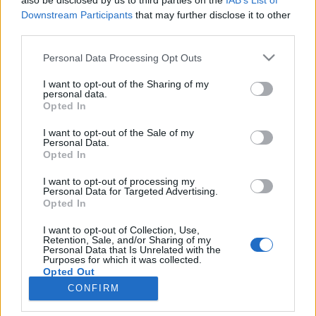
also be disclosed by us to third parties on the
IAB’s List of
Gesprächen teilnehmen oder eigene Themen
Downstream Participants
that may further disclose it to other
starten möchtest, musst Du Dich bitte zunächst im
third parties.
Spiel einloggen. Falls Du noch keinen Spielaccount
besitzt, bitte registriere Dich neu. Wir freuen uns
Personal Data Processing Opt Outs
auf Deinen nächsten Besuch in unserem Forum!
„Zum Spiel“
I want to opt-out of the Sharing of my
personal data.
Opted In
Thema:
Gruppe,... was heißt das?
loskrappa
1 April 2024
I want to opt-out of the Sale of my
Personal Data.
Forenanwärter
Opted In
Beiträge:
180
Zustimmungen:
160
Punkte für Erfolge:
190
I want to opt-out of processing my
satanicwitch
1 April 2024
Personal Data for Targeted Advertising.
Forenkommissar
, weiblich, 44, <
Opted In
Beiträge:
600
Zustimmungen:
355
Punkte für Erfolge:
650
I want to opt-out of Collection, Use,
jordywinchester
1 April 2024
Retention, Sale, and/or Sharing of my
Personal Data that Is Unrelated with the
Boardveteran
, weiblich, <
Purposes for which it was collected.
Beiträge:
931
Zustimmungen:
1.148
Punkte für Erfolge:
950
Opted Out
CONFIRM
troll1009
31 März 2024
Admiral des Forums
, <