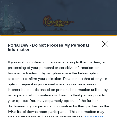
Portal Dev -
Do Not Process My Personal
Information
Kalender
Foren
Letzte Beiträge
If you wish to opt-out of the sale, sharing to third parties, or
processing of your personal or sensitive information for
Foren
...
Allgemeines Forum
Gruppe,... was heißt das?
targeted advertising by us, please use the below opt-out
section to confirm your selection. Please note that after your
Mitglieder, denen der Beitrag #1
opt-out request is processed you may continue seeing
gefällt
interest-based ads based on personal information utilized by
us or personal information disclosed to third parties prior to
your opt-out. You may separately opt-out of the further
Liebe(r) Forum-Leser/in,
disclosure of your personal information by third parties on the
IAB’s list of downstream participants. This information may
wenn Du in diesem Forum aktiv an den