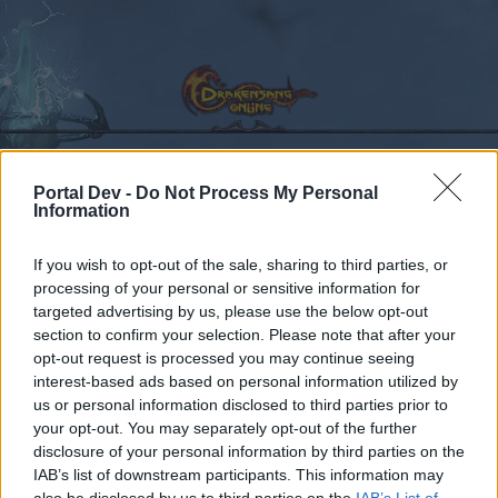
Portal Dev -
Do Not Process My Personal
Information
Kalender
Foren
Letzte Beiträge
If you wish to opt-out of the sale, sharing to third parties, or
processing of your personal or sensitive information for
Foren
...
Waldläufer
Zeigt her eure Waldis
targeted advertising by us, please use the below opt-out
section to confirm your selection. Please note that after your
Mitglieder, denen der Beitrag #3038
opt-out request is processed you may continue seeing
gefällt
interest-based ads based on personal information utilized by
us or personal information disclosed to third parties prior to
your opt-out. You may separately opt-out of the further
Liebe(r) Forum-Leser/in,
disclosure of your personal information by third parties on the
IAB’s list of downstream participants. This information may
wenn Du in diesem Forum aktiv an den