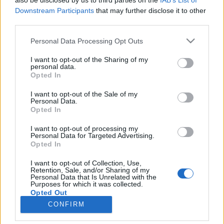
also be disclosed by us to third parties on the
IAB’s List of
Gesprächen teilnehmen oder eigene Themen
Downstream Participants
that may further disclose it to other
starten möchtest, musst Du Dich bitte zunächst im
third parties.
Spiel einloggen. Falls Du noch keinen Spielaccount
besitzt, bitte registriere Dich neu. Wir freuen uns
Personal Data Processing Opt Outs
auf Deinen nächsten Besuch in unserem Forum!
„Zum Spiel“
I want to opt-out of the Sharing of my
personal data.
Opted In
Thema:
Zeigt her eure Waldis
Dejavu
10 Dezember 2024
I want to opt-out of the Sale of my
Personal Data.
Foren-Herzog
Opted In
Beiträge:
717
Zustimmungen:
1.192
Punkte für Erfolge:
750
I want to opt-out of processing my
Verzeihnix
9 Dezember 2024
Personal Data for Targeted Advertising.
Foren-Graf
Opted In
Beiträge:
965
Zustimmungen:
1.288
Punkte für Erfolge:
1.150
I want to opt-out of Collection, Use,
Thorgal12
8 Dezember 2024
Retention, Sale, and/or Sharing of my
Personal Data that Is Unrelated with the
Meister eines Forums
Purposes for which it was collected.
Beiträge:
365
Zustimmungen:
261
Punkte für Erfolge:
400
Opted Out
CONFIRM
mcdoc
8 Dezember 2024
Forenfreak