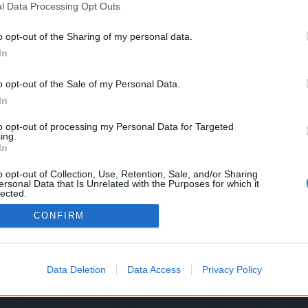
l Data Processing Opt Outs
isches Neujahr' 2025
o opt-out of the Sharing of my personal data.
In
o opt-out of the Sale of my Personal Data.
In
to opt-out of processing my Personal Data for Targeted
ing.
In
o opt-out of Collection, Use, Retention, Sale, and/or Sharing
ersonal Data that Is Unrelated with the Purposes for which it
lected.
Out
CONFIRM
.300
Data Deletion
Data Access
Privacy Policy
eedback
Feedbackthread zum Event 'Chinesisches Neujahr' 2025