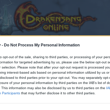
v -
Do Not Process My Personal Information
to opt-out of the sale, sharing to third parties, or processing of your per
formation for targeted advertising by us, please use the below opt-out s
r selection. Please note that after your opt-out request is processed y
eedback
Feedbackthread zum Event 'Chinesisches Neujahr' 2025
eing interest-based ads based on personal information utilized by us or
gefällt
disclosed to third parties prior to your opt-out. You may separately opt-
losure of your personal information by third parties on the IAB’s list of
. This information may also be disclosed by us to third parties on the
IA
Participants
that may further disclose it to other third parties.
en teilnehmen oder eigene Themen starten möchtest, mus
sitzt, bitte registriere Dich neu. Wir freuen uns auf Dei