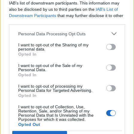
Gesprächen teilnehmen oder eigene Themen
IAB’s list of downstream participants. This information may
starten möchtest, musst Du Dich bitte zunächst im
also be disclosed by us to third parties on the
IAB’s List of
Spiel einloggen. Falls Du noch keinen Spielaccount
Downstream Participants
that may further disclose it to other
besitzt, bitte registriere Dich neu. Wir freuen uns
third parties.
auf Deinen nächsten Besuch in unserem Forum!
Personal Data Processing Opt Outs
„Zum Spiel“
I want to opt-out of the Sharing of my
Thema:
Neuer Bonuscode (Reiner Informationsthread)
personal data.
Opted In
Froggy52
18 Juli 2025
Freiherr des Forums
I want to opt-out of the Sale of my
Beiträge:
760
Zustimmungen:
566
Punkte für Erfolge:
850
Personal Data.
Opted In
satanicwitch
18 Juli 2025
Forenkommissar
, weiblich, 44, <
I want to opt-out of processing my
Beiträge:
600
Zustimmungen:
355
Punkte für Erfolge:
650
Personal Data for Targeted Advertising.
Opted In
loskrappa
17 Juli 2025
I want to opt-out of Collection, Use,
Forenanwärter
Retention, Sale, and/or Sharing of my
Beiträge:
180
Zustimmungen:
160
Punkte für Erfolge:
190
Personal Data that Is Unrelated with the
Purposes for which it was collected.
Bloodreyna
17 Juli 2025
Opted Out
Colonel des Forums