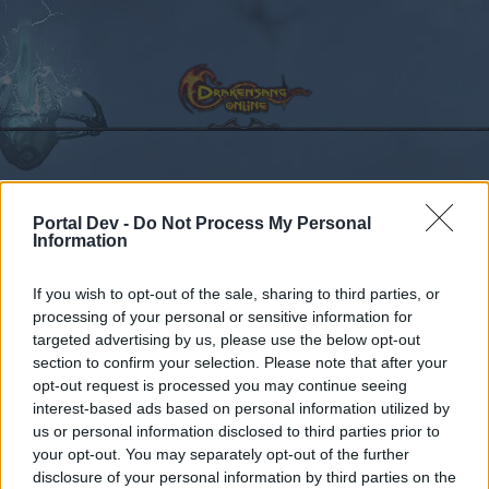
Kalender
Foren
Portal Dev -
Do Not Process My Personal
Information
Letzte Beiträge
If you wish to opt-out of the sale, sharing to third parties, or
Foren
...
Neuer Bonuscode (Reiner Informationsthread)
processing of your personal or sensitive information for
Mitglieder, denen der Beitrag #867
targeted advertising by us, please use the below opt-out
section to confirm your selection. Please note that after your
gefällt
opt-out request is processed you may continue seeing
interest-based ads based on personal information utilized by
Liebe(r) Forum-Leser/in,
us or personal information disclosed to third parties prior to
your opt-out. You may separately opt-out of the further
wenn Du in diesem Forum aktiv an den
disclosure of your personal information by third parties on the