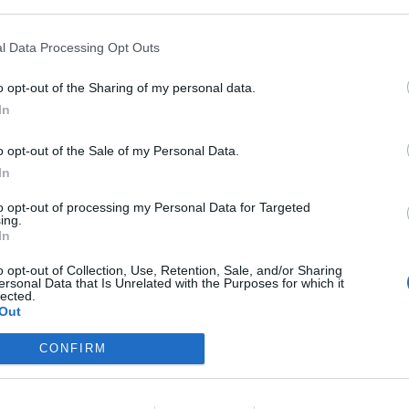
 Immortals' (05.09.2025)
l Data Processing Opt Outs
o opt-out of the Sharing of my personal data.
In
o opt-out of the Sale of my Personal Data.
In
to opt-out of processing my Personal Data for Targeted
ing.
In
o opt-out of Collection, Use, Retention, Sale, and/or Sharing
ersonal Data that Is Unrelated with the Purposes for which it
lected.
.350
Out
CONFIRM