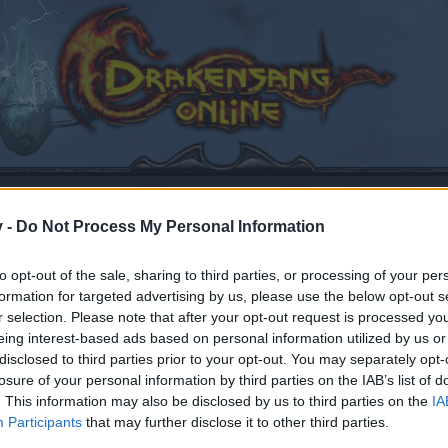
v -
Do Not Process My Personal Information
to opt-out of the sale, sharing to third parties, or processing of your per
eedback
Gebietserweiterung 'Shadow of the Immortals' (05.09.2025)
formation for targeted advertising by us, please use the below opt-out s
efällt
r selection. Please note that after your opt-out request is processed y
eing interest-based ads based on personal information utilized by us or
disclosed to third parties prior to your opt-out. You may separately opt-
losure of your personal information by third parties on the IAB’s list of
. This information may also be disclosed by us to third parties on the
IA
en teilnehmen oder eigene Themen starten möchtest, mus
Participants
that may further disclose it to other third parties.
sitzt, bitte registriere Dich neu. Wir freuen uns auf Dei