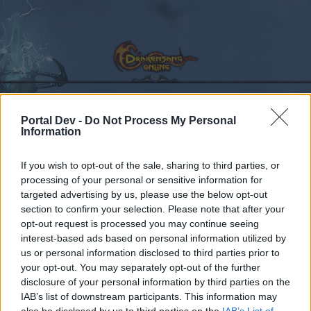
Portal Dev -
Do Not Process My Personal
Information
Kalender
Foren
Letzte Beiträge
If you wish to opt-out of the sale, sharing to third parties, or
processing of your personal or sensitive information for
Foren
Archiv
Archiv Rest
Feedback zum Release 123
targeted advertising by us, please use the below opt-out
section to confirm your selection. Please note that after your
Mitglieder, denen der Beitrag #84
opt-out request is processed you may continue seeing
gefällt
interest-based ads based on personal information utilized by
us or personal information disclosed to third parties prior to
your opt-out. You may separately opt-out of the further
Liebe(r) Forum-Leser/in,
disclosure of your personal information by third parties on the
IAB’s list of downstream participants. This information may
wenn Du in diesem Forum aktiv an den