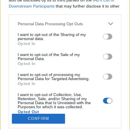
also be disclosed by us to third parties on the
IAB’s List of
Gesprächen teilnehmen oder eigene Themen
Downstream Participants
that may further disclose it to other
starten möchtest, musst Du Dich bitte zunächst im
third parties.
Spiel einloggen. Falls Du noch keinen Spielaccount
besitzt, bitte registriere Dich neu. Wir freuen uns
Personal Data Processing Opt Outs
auf Deinen nächsten Besuch in unserem Forum!
„Zum Spiel“
I want to opt-out of the Sharing of my
personal data.
Opted In
Thema:
Feedback zum Release 123
Dionysos
10 April 2014
I want to opt-out of the Sale of my
Personal Data.
Großmeister eines Forums
, männlich, <
Opted In
Beiträge:
436
Zustimmungen:
353
Punkte für Erfolge:
450
I want to opt-out of processing my
Trampeltier
10 April 2014
Personal Data for Targeted Advertising.
Laufenlerner
Opted In
Beiträge:
32
Zustimmungen:
11
Punkte für Erfolge:
40
I want to opt-out of Collection, Use,
Amokmika
10 April 2014
Retention, Sale, and/or Sharing of my
Personal Data that Is Unrelated with the
Allwissendes Orakel
, männlich
Purposes for which it was collected.
Beiträge:
4.137
Zustimmungen:
3.250
Punkte für Erfolge:
4.900
Opted Out
CONFIRM
KIllForChill
10 April 2014
Admiral des Forums
, männlich