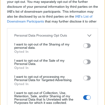
your opt-out. You may separately opt-out of the further
Gesprächen teilnehmen oder eigene Themen
disclosure of your personal information by third parties on the
starten möchtest, musst Du Dich bitte zunächst im
IAB’s list of downstream participants. This information may
Spiel einloggen. Falls Du noch keinen Spielaccount
also be disclosed by us to third parties on the
IAB’s List of
besitzt, bitte registriere Dich neu. Wir freuen uns
Downstream Participants
that may further disclose it to other
auf Deinen nächsten Besuch in unserem Forum!
third parties.
„Zum Spiel“
Thema:
Personal Data Processing Opt Outs
Feedback zum Release 127 / Hotfix
Himmelsmacht
10 Juni 2014
I want to opt-out of the Sharing of my
personal data.
Großmeister eines Forums
Opted In
Beiträge:
414
Zustimmungen:
179
Punkte für Erfolge:
450
I want to opt-out of the Sale of my
Teneriffa
10 Juni 2014
Personal Data.
Meister eines Forums
, männlich
Opted In
Beiträge:
372
Zustimmungen:
68
Punkte für Erfolge:
400
I want to opt-out of processing my
goldgirl1226
10 Juni 2014
Personal Data for Targeted Advertising.
Opted In
Foren-Grünschnabel
Beiträge:
3
Zustimmungen:
1
Punkte für Erfolge:
10
I want to opt-out of Collection, Use,
Retention, Sale, and/or Sharing of my
*Frosch*
10 Juni 2014
Personal Data that Is Unrelated with the
Purposes for which it was collected.
Lebende Forenlegende
, <