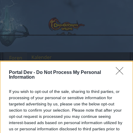
Kalender
Foren
Letzte Beiträge
Portal Dev -
Do Not Process My Personal
Information
Foren
...
Archiv Rest
Feedback zum Release 127 / Hotfix
If you wish to opt-out of the sale, sharing to third parties, or
Mitglieder, denen der Beitrag #62
processing of your personal or sensitive information for
gefällt
targeted advertising by us, please use the below opt-out
section to confirm your selection. Please note that after your
opt-out request is processed you may continue seeing
Liebe(r) Forum-Leser/in,
interest-based ads based on personal information utilized by
us or personal information disclosed to third parties prior to
wenn Du in diesem Forum aktiv an den