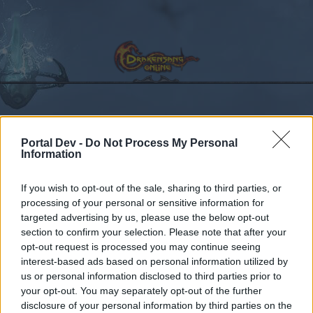
Kalender
Foren
Portal Dev -
Do Not Process My Personal
Information
Letzte Beiträge
If you wish to opt-out of the sale, sharing to third parties, or
Foren
Archiv
Archiv Rest
Feedback zum Release 130
processing of your personal or sensitive information for
Mitglieder, denen der Beitrag #17
targeted advertising by us, please use the below opt-out
section to confirm your selection. Please note that after your
gefällt
opt-out request is processed you may continue seeing
interest-based ads based on personal information utilized by
Liebe(r) Forum-Leser/in,
us or personal information disclosed to third parties prior to
your opt-out. You may separately opt-out of the further
wenn Du in diesem Forum aktiv an den
disclosure of your personal information by third parties on the