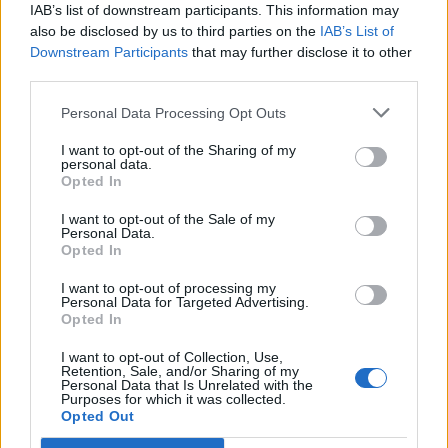
Gesprächen teilnehmen oder eigene Themen
IAB’s list of downstream participants. This information may
starten möchtest, musst Du Dich bitte zunächst im
also be disclosed by us to third parties on the
IAB’s List of
Spiel einloggen. Falls Du noch keinen Spielaccount
Downstream Participants
that may further disclose it to other
besitzt, bitte registriere Dich neu. Wir freuen uns
third parties.
auf Deinen nächsten Besuch in unserem Forum!
Personal Data Processing Opt Outs
„Zum Spiel“
I want to opt-out of the Sharing of my
Thema:
Feedback zum Release 130
personal data.
Opted In
BlueDrako
24 Juli 2014
Forenmogul
I want to opt-out of the Sale of my
Beiträge:
355
Zustimmungen:
599
Punkte für Erfolge:
370
Personal Data.
Opted In
Erschreckender
24 Juli 2014
Junior Experte
I want to opt-out of processing my
Beiträge:
93
Zustimmungen:
74
Punkte für Erfolge:
100
Personal Data for Targeted Advertising.
Opted In
Amastasia
23 Juli 2014
I want to opt-out of Collection, Use,
Freiherr des Forums
, weiblich, <
Retention, Sale, and/or Sharing of my
Beiträge:
804
Zustimmungen:
479
Punkte für Erfolge:
850
Personal Data that Is Unrelated with the
Purposes for which it was collected.
dittrisch
23 Juli 2014
Opted Out
Forenhalbgott