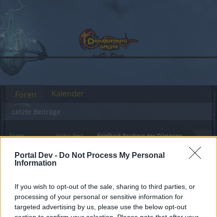
Kalender
Foren
Letzte Beiträge
Foren
...
Archiv Rest
Feedback
Raubzug der Düsterzwerge
Mitglieder, denen der Beitrag #563
Portal Dev -
Do Not Process My Personal
Information
gefällt
If you wish to opt-out of the sale, sharing to third parties, or
Liebe(r) Forum-Leser/in,
processing of your personal or sensitive information for
targeted advertising by us, please use the below opt-out
wenn Du in diesem Forum aktiv an den
section to confirm your selection. Please note that after your