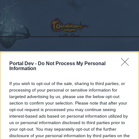
Kalender
Foren
Portal Dev -
Do Not Process My Personal
Information
Letzte Beiträge
If you wish to opt-out of the sale, sharing to third parties, or
Foren
Archiv
Archiv Rest
Release 154 (CLIV)
processing of your personal or sensitive information for
Mitglieder, denen der Beitrag #75
targeted advertising by us, please use the below opt-out
section to confirm your selection. Please note that after your
gefällt
opt-out request is processed you may continue seeing
interest-based ads based on personal information utilized by
Liebe(r) Forum-Leser/in,
us or personal information disclosed to third parties prior to
your opt-out. You may separately opt-out of the further
wenn Du in diesem Forum aktiv an den
disclosure of your personal information by third parties on the