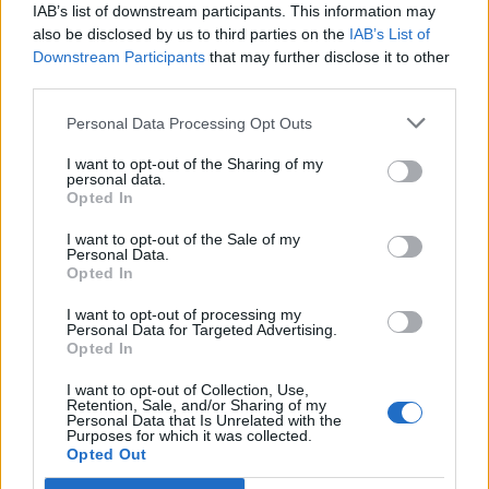
Gesprächen teilnehmen oder eigene Themen
IAB’s list of downstream participants. This information may
starten möchtest, musst Du Dich bitte zunächst im
also be disclosed by us to third parties on the
IAB’s List of
Spiel einloggen. Falls Du noch keinen Spielaccount
Downstream Participants
that may further disclose it to other
besitzt, bitte registriere Dich neu. Wir freuen uns
third parties.
auf Deinen nächsten Besuch in unserem Forum!
Personal Data Processing Opt Outs
„Zum Spiel“
I want to opt-out of the Sharing of my
Thema:
Release 154 (CLIV)
personal data.
Opted In
Saabia
12 Juli 2015
Lebende Forenlegende
, weiblich
I want to opt-out of the Sale of my
Beiträge:
11.036
Zustimmungen:
23.106
Punkte für Erfolge:
6.000
Personal Data.
Opted In
Goodfruit
12 Juli 2015
Lebende Forenlegende
, männlich, 93, <
I want to opt-out of processing my
Beiträge:
5.027
Zustimmungen:
2.179
Punkte für Erfolge:
6.000
Personal Data for Targeted Advertising.
Opted In
BlutRabe
12 Juli 2015
I want to opt-out of Collection, Use,
Colonel des Forums
Retention, Sale, and/or Sharing of my
Beiträge:
1.626
Zustimmungen:
3.066
Punkte für Erfolge:
1.750
Personal Data that Is Unrelated with the
Purposes for which it was collected.
Artiphex
11 Juli 2015
Opted Out
Stammspieler
, männlich, <