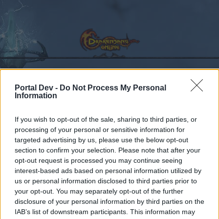
Portal Dev -
Do Not Process My Personal
Kalender
Foren
Information
Letzte Beiträge
If you wish to opt-out of the sale, sharing to third parties, or
processing of your personal or sensitive information for
Foren
...
Archiv Rest
Feedback
Feedback über die neuen Rise of B
targeted advertising by us, please use the below opt-out
section to confirm your selection. Please note that after your
Mitglieder, denen der Beitrag #93
opt-out request is processed you may continue seeing
gefällt
interest-based ads based on personal information utilized by
us or personal information disclosed to third parties prior to
your opt-out. You may separately opt-out of the further
Liebe(r) Forum-Leser/in,
disclosure of your personal information by third parties on the
IAB’s list of downstream participants. This information may
wenn Du in diesem Forum aktiv an den