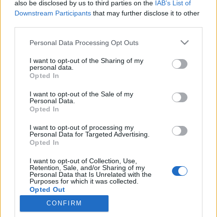
also be disclosed by us to third parties on the
IAB’s List of
Gesprächen teilnehmen oder eigene Themen
Downstream Participants
that may further disclose it to other
starten möchtest, musst Du Dich bitte zunächst im
third parties.
Spiel einloggen. Falls Du noch keinen Spielaccount
besitzt, bitte registriere Dich neu. Wir freuen uns
Personal Data Processing Opt Outs
auf Deinen nächsten Besuch in unserem Forum!
„Zum Spiel“
I want to opt-out of the Sharing of my
personal data.
Thema:
Feedback
Feedback über die neuen Rise of Balor
Opted In
Gegenstände
I want to opt-out of the Sale of my
Fabiman
19 August 2015
Personal Data.
Opted In
Forenfreak
, männlich
Beiträge:
2.669
Zustimmungen:
1.464
Punkte für Erfolge:
3.300
I want to opt-out of processing my
Personal Data for Targeted Advertising.
biglong1
13 August 2015
Opted In
Foren-Herzog
Beiträge:
736
Zustimmungen:
1.296
Punkte für Erfolge:
750
I want to opt-out of Collection, Use,
Retention, Sale, and/or Sharing of my
Krucetor
13 August 2015
Personal Data that Is Unrelated with the
Purposes for which it was collected.
Großmeister eines Forums
, männlich
Opted Out
Beiträge:
405
Zustimmungen:
458
Punkte für Erfolge:
450
CONFIRM
PugvonStardock
13 August 2015