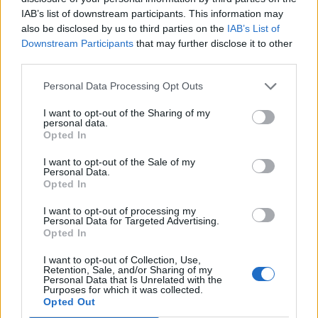
Gesprächen teilnehmen oder eigene Themen
IAB’s list of downstream participants. This information may
starten möchtest, musst Du Dich bitte zunächst im
also be disclosed by us to third parties on the
IAB’s List of
Spiel einloggen. Falls Du noch keinen Spielaccount
Downstream Participants
that may further disclose it to other
besitzt, bitte registriere Dich neu. Wir freuen uns
third parties.
auf Deinen nächsten Besuch in unserem Forum!
„Zum Spiel“
Personal Data Processing Opt Outs
Thema:
Zeigt her, eure Magier-Stats & Items der ZM (2015/)
I want to opt-out of the Sharing of my
2016
personal data.
Opted In
thermogoth
17 April 2016
Kommandant des Forums
, männlich, <
I want to opt-out of the Sale of my
Beiträge:
1.503
Zustimmungen:
2.773
Punkte für Erfolge:
1.550
Personal Data.
Opted In
domgamer07
13 September 2015
I want to opt-out of processing my
Forenexperte
Personal Data for Targeted Advertising.
Beiträge:
313
Zustimmungen:
171
Punkte für Erfolge:
340
Opted In
Waldschaum
13 September 2015
I want to opt-out of Collection, Use,
Retention, Sale, and/or Sharing of my
Colonel des Forums
, männlich
Personal Data that Is Unrelated with the
Beiträge:
1.619
Zustimmungen:
3.353
Punkte für Erfolge:
1.750
Purposes for which it was collected.
Opted Out
d3lph1c
13 September 2015