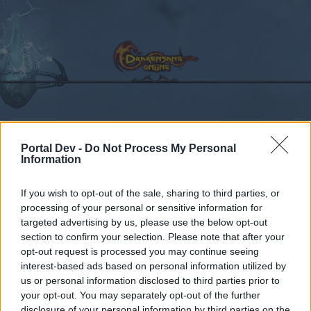
Kalender
Foren
Portal Dev -
Do Not Process My Personal
Information
Letzte Beiträge
If you wish to opt-out of the sale, sharing to third parties, or
Foren
...
Zirkelmagier
Zeigt her, eure Magier-Stats & Items der ZM 
processing of your personal or sensitive information for
Mitglieder, denen der Beitrag #1533
targeted advertising by us, please use the below opt-out
gefällt
section to confirm your selection. Please note that after your
opt-out request is processed you may continue seeing
interest-based ads based on personal information utilized by
Liebe(r) Forum-Leser/in,
us or personal information disclosed to third parties prior to
your opt-out. You may separately opt-out of the further
wenn Du in diesem Forum aktiv an den
disclosure of your personal information by third parties on the