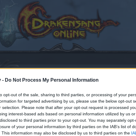
v -
Do Not Process My Personal Information
er, eure Magier-Stats & Items der ZM (2015/) 2016
8 gefällt
to opt-out of the sale, sharing to third parties, or processing of your per
formation for targeted advertising by us, please use the below opt-out s
r selection. Please note that after your opt-out request is processed y
eing interest-based ads based on personal information utilized by us or
disclosed to third parties prior to your opt-out. You may separately opt-
en teilnehmen oder eigene Themen starten möchtest, mus
losure of your personal information by third parties on the IAB’s list of
sitzt, bitte registriere Dich neu. Wir freuen uns auf Dei
. This information may also be disclosed by us to third parties on the
IA