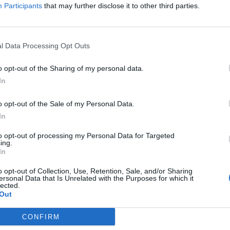
Participants
that may further disclose it to other third parties.
015/) 2016
l Data Processing Opt Outs
o opt-out of the Sharing of my personal data.
In
.900
o opt-out of the Sale of my Personal Data.
In
to opt-out of processing my Personal Data for Targeted
ing.
In
o opt-out of Collection, Use, Retention, Sale, and/or Sharing
.100
ersonal Data that Is Unrelated with the Purposes for which it
lected.
Out
.000
CONFIRM