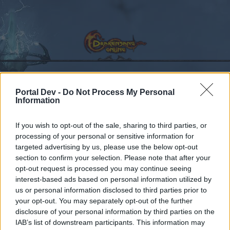
Portal Dev -
Do Not Process My Personal
Kalender
Foren
Information
Letzte Beiträge
If you wish to opt-out of the sale, sharing to third parties, or
processing of your personal or sensitive information for
Foren
Archiv
Archiv Rest
Feedback
Die OP-Eissphäre des Magiers u
targeted advertising by us, please use the below opt-out
section to confirm your selection. Please note that after your
Mitglieder, denen der Beitrag #77
opt-out request is processed you may continue seeing
gefällt
interest-based ads based on personal information utilized by
us or personal information disclosed to third parties prior to
your opt-out. You may separately opt-out of the further
Liebe(r) Forum-Leser/in,
disclosure of your personal information by third parties on the
IAB’s list of downstream participants. This information may
wenn Du in diesem Forum aktiv an den