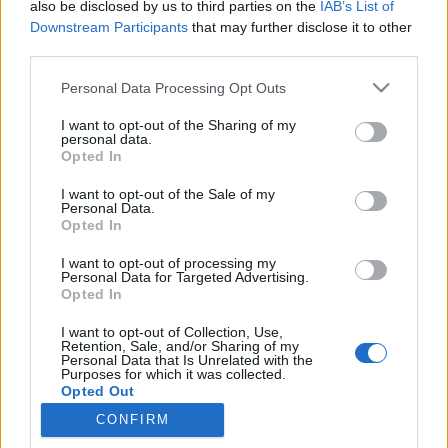
also be disclosed by us to third parties on the
IAB’s List of
Gesprächen teilnehmen oder eigene Themen
Downstream Participants
that may further disclose it to other
starten möchtest, musst Du Dich bitte zunächst im
third parties.
Spiel einloggen. Falls Du noch keinen Spielaccount
besitzt, bitte registriere Dich neu. Wir freuen uns
Personal Data Processing Opt Outs
auf Deinen nächsten Besuch in unserem Forum!
„Zum Spiel“
I want to opt-out of the Sharing of my
personal data.
Thema:
Feedback
Die OP-Eissphäre des Magiers und
Opted In
dessen Verehrer - Hoch lebe das Eis
I want to opt-out of the Sale of my
Melîssa
25 November 2015
Personal Data.
Opted In
Forenexperte
, weiblich
Beiträge:
331
Zustimmungen:
175
Punkte für Erfolge:
340
I want to opt-out of processing my
Personal Data for Targeted Advertising.
PugvonStardock
24 November 2015
Opted In
Allwissendes Orakel
, männlich
Beiträge:
4.401
Zustimmungen:
6.063
Punkte für Erfolge:
4.900
I want to opt-out of Collection, Use,
Retention, Sale, and/or Sharing of my
ULTRAPEINLICH
24 November 2015
Personal Data that Is Unrelated with the
Purposes for which it was collected.
Forenfreak
, männlich, <
Opted Out
Beiträge:
2.540
Zustimmungen:
5.205
Punkte für Erfolge:
3.300
CONFIRM
IcK
24 November 2015