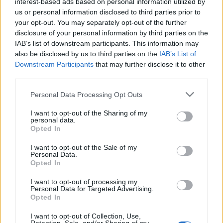
interest-based ads based on personal information utilized by
Gesprächen teilnehmen oder eigene Themen
us or personal information disclosed to third parties prior to
starten möchtest, musst Du Dich bitte zunächst im
your opt-out. You may separately opt-out of the further
Spiel einloggen. Falls Du noch keinen Spielaccount
disclosure of your personal information by third parties on the
besitzt, bitte registriere Dich neu. Wir freuen uns
IAB’s list of downstream participants. This information may
auf Deinen nächsten Besuch in unserem Forum!
also be disclosed by us to third parties on the
IAB’s List of
„Zum Spiel“
Downstream Participants
that may further disclose it to other
third parties.
Thema:
Ankündigung
Verbindungsprobleme 25.11.2016
Spartakus1987
29 November 2016
Personal Data Processing Opt Outs
Foren-Grünschnabel
Beiträge:
7
Zustimmungen:
2
Punkte für Erfolge:
10
I want to opt-out of the Sharing of my
personal data.
Opted In
Sabberbiest
26 November 2016
Boardanalytiker
I want to opt-out of the Sale of my
Beiträge:
556
Zustimmungen:
430
Punkte für Erfolge:
600
Personal Data.
Opted In
mcdoc
26 November 2016
Forenfreak
I want to opt-out of processing my
Beiträge:
3.068
Zustimmungen:
6.386
Punkte für Erfolge:
3.300
Personal Data for Targeted Advertising.
Opted In
Fly-37
25 November 2016
I want to opt-out of Collection, Use,
Freiherr des Forums
, männlich