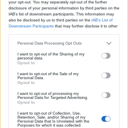
your opt-out. You may separately opt-out of the further
Gesprächen teilnehmen oder eigene Themen
disclosure of your personal information by third parties on the
starten möchtest, musst Du Dich bitte zunächst im
IAB’s list of downstream participants. This information may
Spiel einloggen. Falls Du noch keinen Spielaccount
also be disclosed by us to third parties on the
IAB’s List of
besitzt, bitte registriere Dich neu. Wir freuen uns
Downstream Participants
that may further disclose it to other
auf Deinen nächsten Besuch in unserem Forum!
third parties.
„Zum Spiel“
Thema:
Personal Data Processing Opt Outs
Feedback
Feedback zum Release 202
Arutha
6 Dezember 2017
I want to opt-out of the Sharing of my
personal data.
Nachwuchs-Autor
Opted In
Beiträge:
48
Zustimmungen:
40
Punkte für Erfolge:
70
I want to opt-out of the Sale of my
DerHumunkulus
6 Dezember 2017
Personal Data.
Forenmogul
Opted In
Beiträge:
349
Zustimmungen:
383
Punkte für Erfolge:
370
I want to opt-out of processing my
Satansmagic
6 Dezember 2017
Personal Data for Targeted Advertising.
Opted In
Forenhalbgott
, männlich, 56, <
Beiträge:
1.757
Zustimmungen:
1.108
Punkte für Erfolge:
2.000
I want to opt-out of Collection, Use,
Retention, Sale, and/or Sharing of my
-metzelmaschine-
6 Dezember 2017
Personal Data that Is Unrelated with the
Purposes for which it was collected.
Forenanwärter
, männlich