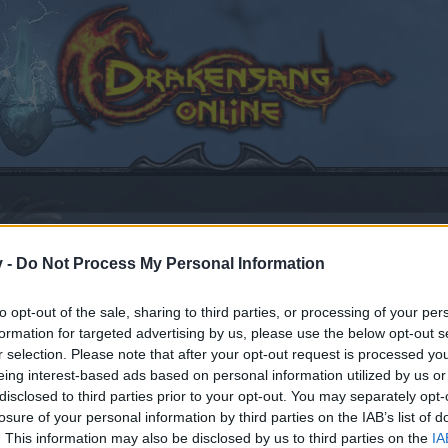
v -
Do Not Process My Personal Information
Tränen der Schöpferin
efällt
to opt-out of the sale, sharing to third parties, or processing of your per
formation for targeted advertising by us, please use the below opt-out s
r selection. Please note that after your opt-out request is processed y
eing interest-based ads based on personal information utilized by us or
disclosed to third parties prior to your opt-out. You may separately opt-
en teilnehmen oder eigene Themen starten möchtest, mus
losure of your personal information by third parties on the IAB’s list of
sitzt, bitte registriere Dich neu. Wir freuen uns auf Dei
. This information may also be disclosed by us to third parties on the
IA