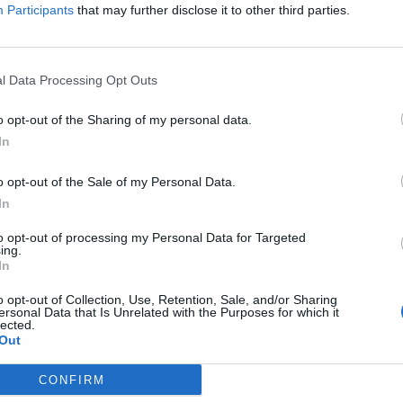
Participants
that may further disclose it to other third parties.
chöpferin
l Data Processing Opt Outs
.900
o opt-out of the Sharing of my personal data.
In
6.000
o opt-out of the Sale of my Personal Data.
In
.500
to opt-out of processing my Personal Data for Targeted
ing.
In
o opt-out of Collection, Use, Retention, Sale, and/or Sharing
.750
ersonal Data that Is Unrelated with the Purposes for which it
lected.
Out
.000
CONFIRM